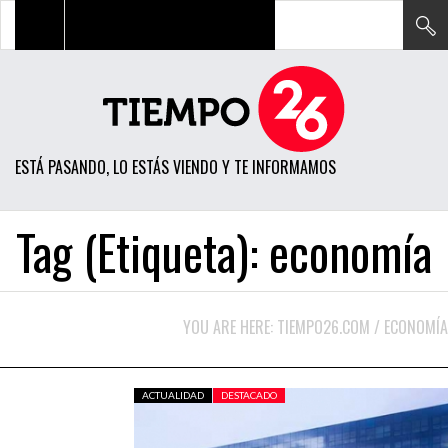
TODAS LAS NOTICIAS
ACTUALIDAD
ESTÁ PASANDO, LO ESTÁS VIENDO Y TE INFORMAMOS
POLÍTICA
ECONOMÍA
Tag (Etiqueta):
economía
SOCIEDAD
CIENCIA
YOU ARE HERE:
TIEMPO26.COM
/
ECONOMÍA
OPINIÓN
ENTRETENIMIENTO
ACTUALIDAD
DESTACADO
TECH