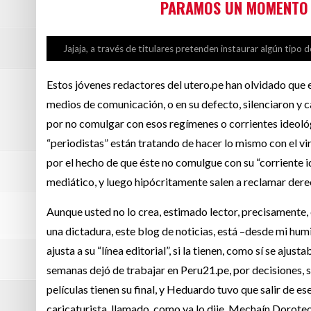
PARAMOS UN MOMENTO A
Jajaja, a través de titulares pretenden instaurar algún tipo 
Estos jóvenes redactores del utero.pe han olvidado que e
medios de comunicación, o en su defecto, silenciaron y c
por no comulgar con esos regímenes o corrientes ideoló
“periodistas” están tratando de hacer lo mismo con el 
por el hecho de que éste no comulgue con su “corriente i
mediático, y luego hipócritamente salen a reclamar de
Aunque usted no lo crea, estimado lector, precisamente,
una dictadura, este blog de noticias, está –desde mi humi
ajusta a su “línea editorial”, si la tienen, como sí se aju
semanas dejó de trabajar en Peru21.pe, por decisiones, s
películas tienen su final, y Heduardo tuvo que salir de 
caricaturista, llamado, como ya lo dije, Mechaín Dorot