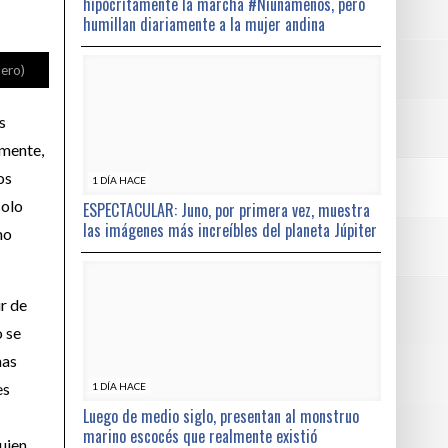
hipócritamente la marcha #Niunamenos, pero
humillan diariamente a la mujer andina
tero)
s
amente,
os
1 DÍA HACE
solo
ESPECTACULAR: Juno, por primera vez, muestra
las imágenes más increíbles del planeta Júpiter
mo
r de
o se
nas
es
1 DÍA HACE
Luego de medio siglo, presentan al monstruo
marino escocés que realmente existió
uien