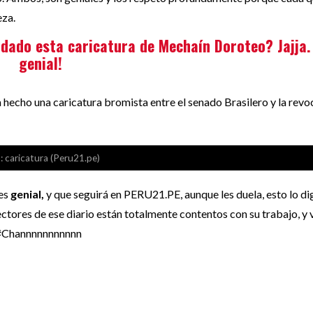
eza.
adado esta caricatura de Mechaín Doroteo? Jajja.
genial!
a hecho una caricatura bromista entre el senado Brasilero y la revo
: caricatura (Peru21.pe)
 es
genial,
y que seguirá en PERU21.PE, aunque les duela, esto lo di
ctores de ese diario están totalmente contentos con su trabajo, y 
l. #Channnnnnnnnnn