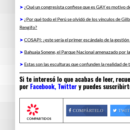
➤
¿Qué un congresista confiese que es GAY es motivo de
➤
¿Por qué todo el Perú se olvidó de los vínculos de G
Rengifo?
➤
COSAPI: ¿este sería el primer escándalo de la gestió
➤
Bahuaja Sonene, el Parque Nacional amenazado por la 
➤
Estas son las esculturas que confunden la realidad de t
Si te interesó lo que acabas de leer, rec
por
Facebook,
Twitter
y puedes suscribirt
COMPÁRTELO
TWIT
COMPARTIDOS