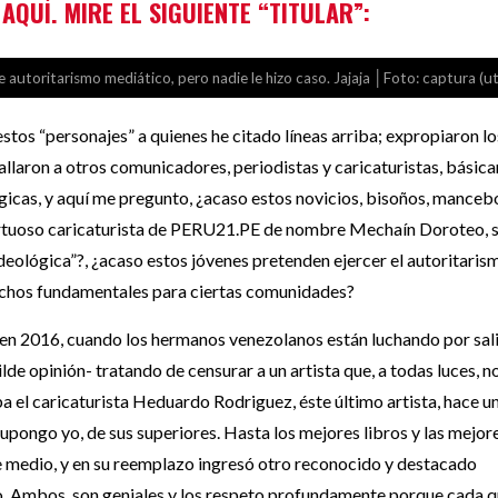
QUÍ. MIRE EL SIGUIENTE “TITULAR”:
de autoritarismo mediático, pero nadie le hizo caso. Jajaja │Foto: captura (u
stos “personajes” a quienes he citado líneas arriba; expropiaron lo
allaron a otros comunicadores, periodistas y caricaturistas, básic
gicas, y aquí me pregunto, ¿acaso estos novicios, bisoños, manceb
virtuoso caricaturista de PERU21.PE de nombre Mechaín Doroteo, 
deológica”?, ¿acaso estos jóvenes pretenden ejercer el autoritaris
rechos fundamentales para ciertas comunidades?
 en 2016, cuando los hermanos venezolanos están luchando por sali
lde opinión- tratando de censurar a un artista que, a todas luces, n
staba el caricaturista Heduardo Rodriguez, éste último artista, hace u
upongo yo, de sus superiores. Hasta los mejores libros y las mejor
ese medio, y en su reemplazo ingresó otro reconocido y destacado
eo. Ambos, son geniales y los respeto profundamente porque cada q