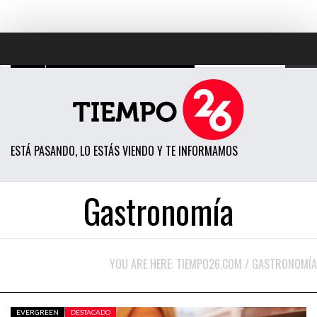
TODAS LAS NOTICIAS
ACTUALIDAD
ESTÁ PASANDO, LO ESTÁS VIENDO Y TE INFORMAMOS
POLÍTICA
ECONOMÍA
Gastronomía
SOCIEDAD
CIENCIA
YOU ARE HERE:
TIEMPO26.COM
/
GASTRONOMÍA
OPINIÓN
ENTRETENIMIENTO
EVERGREEN
DESTACADO