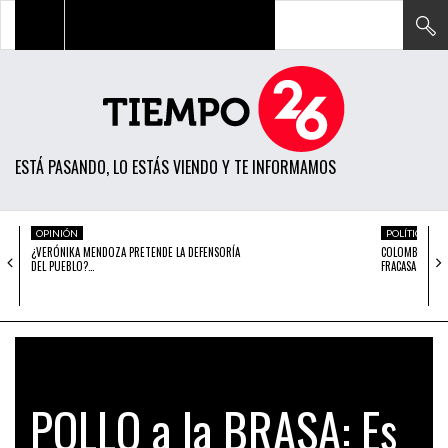
TODAS LAS NOTICIAS
ACTUALIDAD
ESTÁ PASANDO, LO ESTÁS VIENDO Y TE INFORMAMOS
POLÍTICA
ECONOMÍA
OPINIÓN
POLÍTICA
¿VERÓNIKA MENDOZA PRETENDE LA DEFENSORÍA
COLOMBIA: POR
SOCIEDAD
DEL PUEBLO?…
FRACASA UNA…
CIENCIA
OPINIÓN
ENTRETENIMIENTO
POLLO a la BRASA: Es
TECH