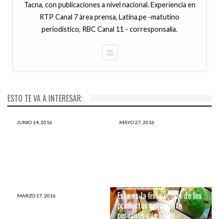
Tacna, con publicaciones a nivel nacional. Experiencia en
RTP Canal 7 área prensa, Latina.pe -matutino
periodístico, RBC Canal 11 - corresponsalía.
ESTO TE VA A INTERESAR:
JUNIO 14, 2016
MAYO 27, 2016
Central: el restaurante
Lee este post para que te
peruano fue elegido el 4to
enteres de lo TERRIBLE que
mejor del mundo
es calentar la comida
FEBRERO 19, 2016
Esta es la lista oficial de los
MARZO 17, 2016
BUENAS NOTICIA:
productos netamente
Washington declara Día de
peruanos que Chile