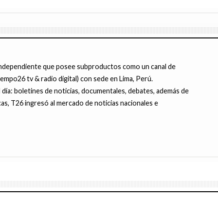
ndependiente que posee subproductos como un canal de
tiempo26 tv & radio digital) con sede en Lima, Perú.
ía: boletines de noticias, documentales, debates, además de
cas, T26 ingresó al mercado de noticias nacionales e
6
JUNIO 15, 2016
6
JUNIO 12, 2016
noticia más alentadora de hoy
Jóvenes peruanos crean programa pa
bró aniversario del Perro
HISTÓRICO: Perú eliminó a Brasil de 
 de 2016 en el Perú
detectar zonas con minería ilegal
Copa América Centenario 2016