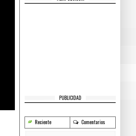
eruanos
- junio 18, 2016
po
- junio 18, 2016
, así que dijo esto:
- junio 18, 2016
6, 2016
PUBLICIDAD
Reciente
Comentarios