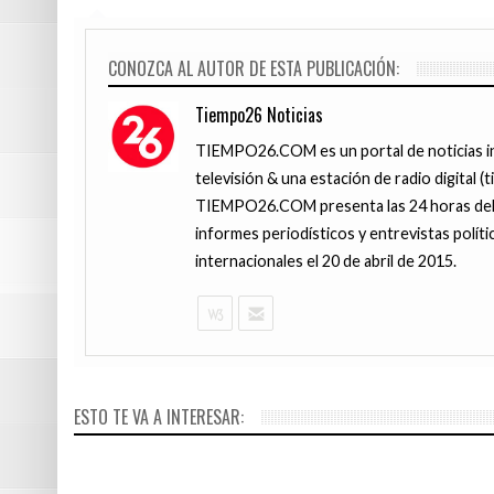
CONOZCA AL AUTOR DE ESTA PUBLICACIÓN:
Tiempo26 Noticias
TIEMPO26.COM es un portal de noticias i
televisión & una estación de radio digital (
TIEMPO26.COM presenta las 24 horas del d
informes periodísticos y entrevistas políti
internacionales el 20 de abril de 2015.
JUNIO 15, 201
JUNIO 13, 201
Esta es la 
Surco: cele
ESTO TE VA A INTERESAR:
15 de junio
Peruano