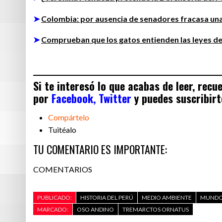
➤
Colombia: por ausencia de senadores fracasa una
➤
Comprueban que los gatos entienden las leyes d
Si te interesó lo que acabas de leer, rec
por
Facebook,
Twitter
y puedes suscribirt
Compártelo
Tuitéalo
TU COMENTARIO ES IMPORTANTE:
COMENTARIOS
PUBLICADO:
HISTORIA DEL PERÚ
MEDIO AMBIENTE
MUNDO
MARCADO:
OSO ANDINO
TREMARCTOS ORNATUS