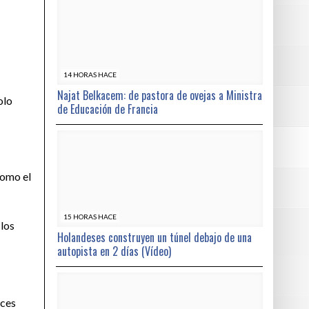
14 HORAS HACE
Najat Belkacem: de pastora de ovejas a Ministra
olo
de Educación de Francia
como el
15 HORAS HACE
 los
Holandeses construyen un túnel debajo de una
autopista en 2 días (Vídeo)
eces