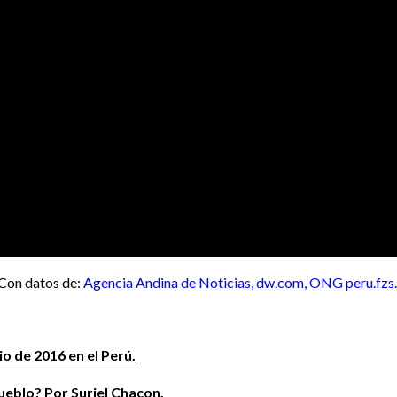
Con datos de:
Agencia Andina de Noticias,
dw.com,
ONG peru.fzs.
io de 2016 en el Perú.
eblo? Por Suriel Chacon.