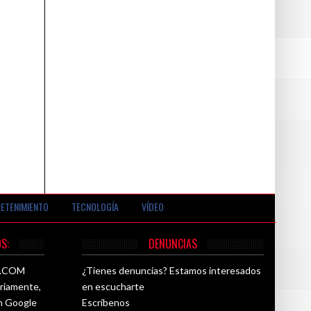
ETENIMIENTO
TECNOLOGÍA
VÍDEO
S:
DENUNCIAS
26.COM
¿Tienes denuncias? Estamos interesados
ariamente,
en escucharte
ún Google
Escríbenos