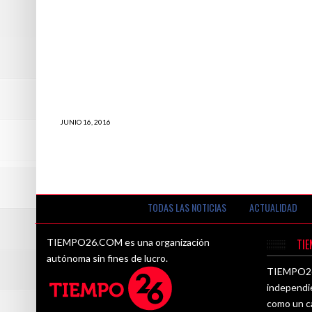
JUNIO 16, 2016
La chira: En Perú está ocurriendo algo
colosal que los países vecinos están
envidiando
TODAS LAS NOTICIAS
ACTUALIDAD
TIEMPO26.COM es una organización
TI
autónoma sin fines de lucro.
TIEMPO26.
independi
como un ca