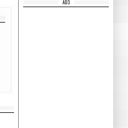
AD3
ra
la