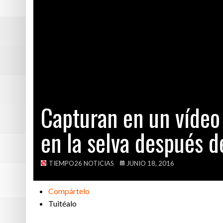
Hatun Machay: 
Capturan en un 
SIS: Este padre 
¿Verónika Mendo
Capturan en un vídeo
en la selva después 
TIEMPO26 NOTICIAS
JUNIO 18, 2016
Compártelo
Tuitéalo