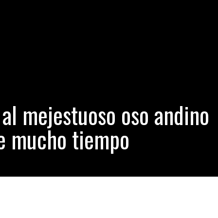
Maravillosas imágenes de la Vía Láctea captadas por fotógrafos p
vídeo al mejestuoso oso andino en la selva después de mucho tiem
peruano sabía que su hijo primogénito moriría antes de llegar a Lima
za pretende la Defensoría del Pueblo? Por Suriel Chacon.
- junio 1
 al mejestuoso oso andino
de mucho tiempo