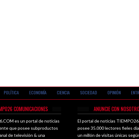
POLÍTICA
ECONOMÍA
CIENCIA
SOCIEDAD
OPINIÓN
ENTR
EMPO26 COMUNICACIONES
ANUNCIE CON NOSOTRO
COM es un portal de noticias
El portal de noticias TIEMPO
ente que posee subproductos
posee 35.000 lectores fieles di
nal de televisión & una
un millón de visitas únicas seg