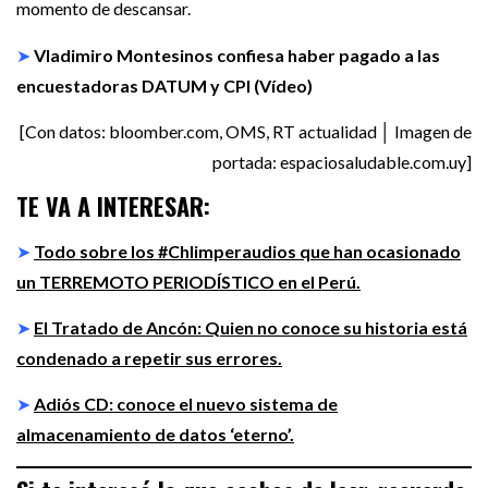
momento de descansar.
➤
Vladimiro Montesinos confiesa haber pagado a las
encuestadoras DATUM y CPI (Vídeo)
[Con datos: bloomber.com, OMS, RT actualidad │ Imagen de
portada: espaciosaludable.com.uy]
TE VA A INTERESAR:
➤
Todo sobre los #Chlimperaudios que han ocasionado
un TERREMOTO PERIODÍSTICO en el Perú.
➤
El Tratado de Ancón: Quien no conoce su historia está
condenado a repetir sus errores.
➤
Adiós CD: conoce el nuevo sistema de
almacenamiento de datos ‘eterno’.