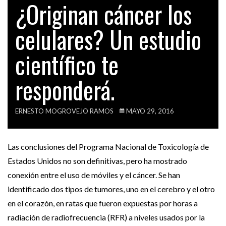
¿Originan cáncer los
ESTO ES LO QUE TIENES QUE LEER…
TECH
celulares? Un estudio
VIDEOS
OPINIÓN
LUIS ALBERTO SANCHEZ: HACIA A DÓNDE
científico te
APUNTA…
responderá.
ACTUALIDAD
ESTE ES EL ERROR DE PPK QUE…
ERNESTO MOGROVEJO RAMOS
MAYO 29, 2016
Las conclusiones del Programa Nacional de Toxicología de
Estados Unidos no son definitivas, pero ha mostrado
conexión entre el uso de móviles y el cáncer. Se han
identificado dos tipos de tumores, uno en el cerebro y el otro
en el corazón, en ratas que fueron expuestas por horas a
radiación de radiofrecuencia (RFR) a niveles usados por la