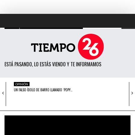
TODAS LAS NOTICIAS
ACTUALIDAD
ESTÁ PASANDO, LO ESTÁS VIENDO Y TE INFORMAMOS
POLÍTICA
ECONOMÍA
OPINIÓN
UN FALSO ÍDOLO DE BARRO LLAMADO ‘POPY…
SOCIEDAD
CIENCIA
DENUNCIA
LA REPORTERA MAYRA ALBÁN TIENE QUE
OPINIÓN
RESPONDER…
ENTRETENIMIENTO
OPINIÓN