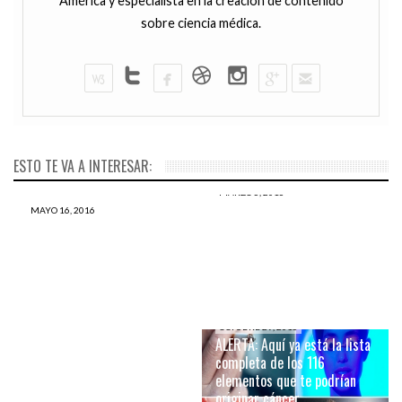
América y especialista en la creación de contenido
sobre ciencia médica.
ESTO TE VA A INTERESAR:
MARZO 5, 2016
Científicos británicos
MAYO 16, 2016
Crean medicamento que
aseguran haber encontrado
evita la proliferación de las
el talón de Aquiles del
células cancerosas
cáncer
MARZO 1, 2016
Al fin, precios de
OCTUBRE 29, 2015
medicamentos contra el
ALERTA: Aquí ya está la lista
cáncer y VIH bajarán con el
completa de los 116
ingreso de biosimilares tras
elementos que te podrían
decreto publicado hoy
originar cáncer