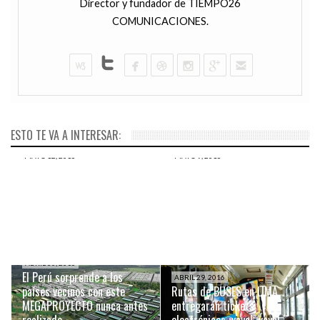
Director y fundador de TIEMPO26
COMUNICACIONES.
ESTO TE VA A INTERESAR:
MAYO 12, 2016
MAYO 9, 2016
Países como Chile y
Reach, una manera
Venezuela pretenden
tecnológica de reducir los
comprar misiles rusos de
índices de INSEGURIDAD
destrucción masiva
CIUDADANA
ABRIL 30, 2016
El Perú sorprende a los
ABRIL 29, 2016
países vecinos con este
Rutas de BUSES en LIMA
MEGAPROYECTO nunca antes
entregarán tickets
realizado
electrónicos ¡vaya! ¡vaya!