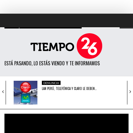
TODAS LAS NOTICIAS
ACTUALIDAD
ESTÁ PASANDO, LO ESTÁS VIENDO Y TE INFORMAMOS
POLÍTICA
ECONOMÍA
DENUNCIA
LAN PERÚ, TELEFÓNICA Y CLARO LE DEBEN…
SOCIEDAD
CIENCIA
DENUNCIA
ATENCIÓN: ¿PROGRAMA PERIODÍSTICO CUARTO
OPINIÓN
PODER HA PATINADO?
ENTRETENIMIENTO
OPINIÓN