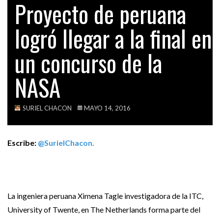
Proyecto de peruana
ALGUIEN TENÍA QUE DECIR ESTA VERDAD A…
TECH
logró llegar a la final en
VIDEOS
ACTUALIDAD
BASE MILITAR CHILENA EN LA FRONTERA CON…
un concurso de la
NASA
POLÍTICA
CHILE INSTALA UNA MODERNA BASE MILITAR EN…
SURIEL CHACON
MAYO 14, 2016
Escribe:
@SurielChacon.
La ingeniera peruana Ximena Tagle investigadora de la ITC,
University of Twente, en The Netherlands forma parte del