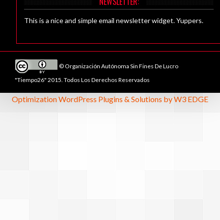
NEWSLETTER:
This is a nice and simple email newsletter widget. Yuppers.
© Organización Autónoma Sin Fines De Lucro
"Tiempo26" 2015. Todos Los Derechos Reservados
Optimization WordPress Plugins & Solutions by W3 EDGE