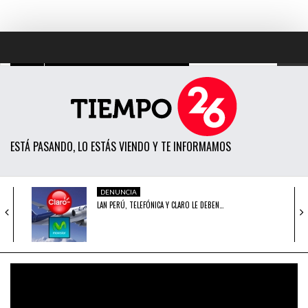
TODAS LAS NOTICIAS
ACTUALIDAD
ESTÁ PASANDO, LO ESTÁS VIENDO Y TE INFORMAMOS
POLÍTICA
ECONOMÍA
DENUNCIA
LAN PERÚ, TELEFÓNICA Y CLARO LE DEBEN…
SOCIEDAD
CIENCIA
DENUNCIA
ATENCIÓN: ¿PROGRAMA PERIODÍSTICO CUARTO
OPINIÓN
PODER HA PATINADO?
ENTRETENIMIENTO
OPINIÓN