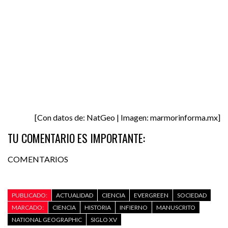
[Con datos de: NatGeo | Imagen: marmorinforma.mx]
TU COMENTARIO ES IMPORTANTE:
COMENTARIOS
PUBLICADO:
ACTUALIDAD
CIENCIA
EVERGREEN
SOCIEDAD
MARCADO:
CIENCIA
HISTORIA
INFIERNO
MANUSCRITO
NATIONAL GEOGRAPHIC
SIGLO XV