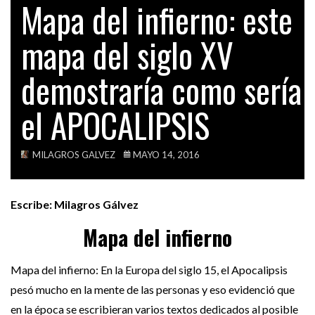
Mapa del infierno: este
ALGUIEN TENÍA QUE DECIR ESTA VERDAD A…
TECH
mapa del siglo XV
VIDEOS
ACTUALIDAD
BASE MILITAR CHILENA EN LA FRONTERA CON…
demostraría como sería
el APOCALIPSIS
POLÍTICA
CHILE INSTALA UNA MODERNA BASE MILITAR EN…
MILAGROS GALVEZ
MAYO 14, 2016
Escribe: Milagros Gálvez
Mapa del infierno
Mapa del infierno: En la Europa del siglo 15, el Apocalipsis
pesó mucho en la mente de las personas y eso evidenció que
en la época se escribieran varios textos dedicados al posible