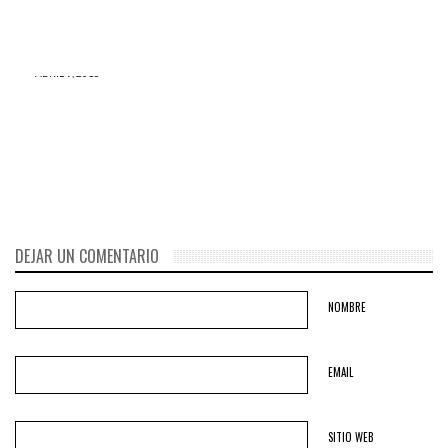
garganta
PRENDAS de LUJO
ABRIL 9, 2016
¿Por qué esta fotografía se
convirtió en VIRAL y le
cambió la vida a este joven
albañil?
DEJAR UN COMENTARIO
NOMBRE
EMAIL
SITIO WEB