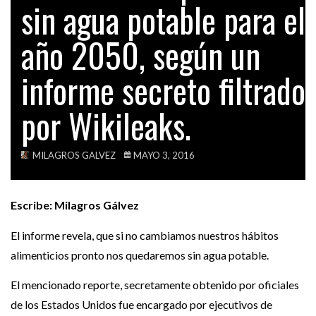
sin agua potable para el
¿POR QUÉ KEIKO FUJIMORI NO QUIERE QUE…
TECH
año 2050, según un
VIDEOS
ACTUALIDAD
POLICÍAS ESPAÑOLES LLEGAN AL PERÚ PARA
informe secreto filtrado
CONOCER…
por Wikileaks.
DENUNCIA
KEIKO FUJIMORI LE ESTÁ MINTIENDO VILMENTE
A…
MILAGROS GALVEZ
MAYO 3, 2016
Escribe: Milagros Gálvez
El informe revela, que si no cambiamos nuestros hábitos
alimenticios pronto nos quedaremos sin agua potable.
El mencionado reporte, secretamente obtenido por oficiales
de los Estados Unidos fue encargado por ejecutivos de