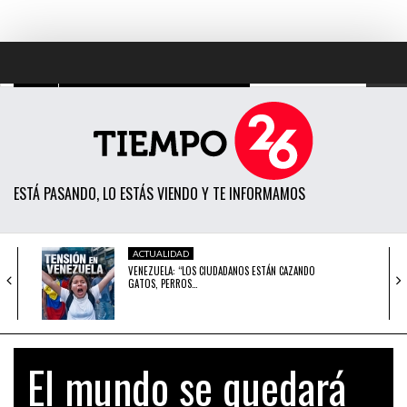
TODAS LAS NOTICIAS
ACTUALIDAD
ESTÁ PASANDO, LO ESTÁS VIENDO Y TE INFORMAMOS
POLÍTICA
ECONOMÍA
ACTUALIDAD
VENEZUELA: “LOS CIUDADANOS ESTÁN CAZANDO
SOCIEDAD
GATOS, PERROS…
CIENCIA
ACTUALIDAD
¿RAFO LEÓN AMENAZÓ PÚBLICAMENTE A LA
OPINIÓN
JUEZA…
El mundo se quedará
ENTRETENIMIENTO
ACTUALIDAD