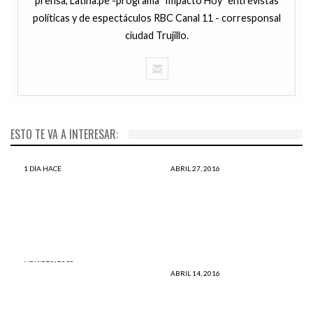
prensa, Latina.pe -programa "Impacto Hoy" entrevistas
políticas y de espectáculos RBC Canal 11 - corresponsal
ciudad Trujillo.
ESTO TE VA A INTERESAR:
1 DÍA HACE
ABRIL 27, 2016
Niña muere víctima en un
INCREÍBLE: Egipto condena a
“ritual de purificación” de
once personas acusadas de
magia negra
homosexualidad
ABRIL 25, 2016
¿Qué te hace feliz? La
ABRIL 14, 2016
respuesta de estas niñas te
Mongolia: encuentran momia
harán un gran NUDO en la
de 1.500 años vestida con