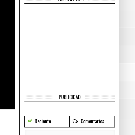
go vergonzoso
- 21 horas hace
pionships 2016
- 2 días hace
e
o 27, 2016
PUBLICIDAD
Reciente
Comentarios