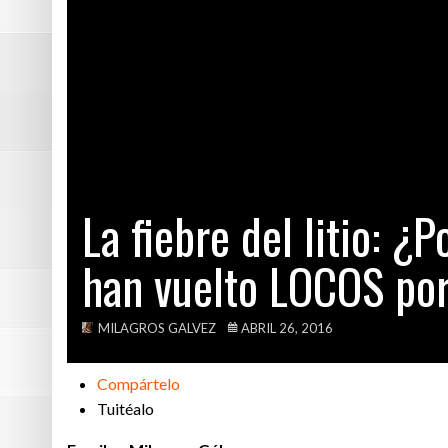
Verónika Mendoz
Perú acaba de 
Estudio encuentr
Lionel Messi re
La fiebre del litio: ¿
han vuelto LOCOS por
MILAGROS GALVEZ
ABRIL 26, 2016
Compártelo
Tuitéalo