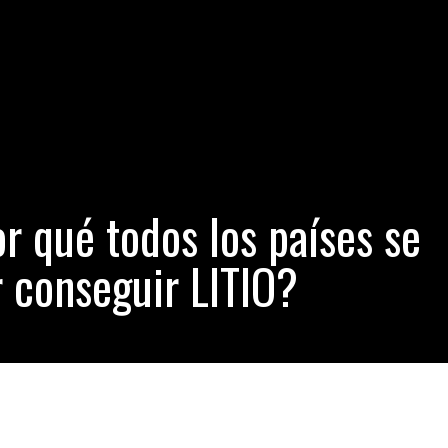
a viajó a España a celebrar el triunfo de “PODEMOS” pero pasó al
romper un RÉCORD MUNDIAL en el World Classic Powerlifting Cham
a una relación entre el clima y el nivel de delincuencia
- 2 días hac
nuncia a la selección argentina: “se terminó para mí” (VÍDEO)
- juni
Por qué todos los países se
 conseguir LITIO?