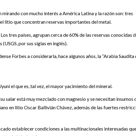
án mirando con mucho interés a América Latina y la razón son: tres
el litio que concentran reservas importantes del metal.
a. Los tres países, agrupan cerca de 60% de las reservas conocidas de
(USGS, por sus siglas en inglés).
ense Forbes a considerarla, hace algunos años, la “Arabia Saudita 
Uyuni el que es, tal vez, el mayor yacimiento del mineral.
de su salar está muy mezclado con magnesio y se necesitan insumos 
ano en litio Oscar Ballivián Chávez, además de las fuertes restricc
cado establecer condiciones a las multinacionales interesadas qu