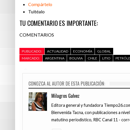
Compártelo
Tuitéalo
TU COMENTARIO ES IMPORTANTE:
COMENTARIOS
PUBLICADO:
ACTUALIDAD
ECONOMÍA
GLOBAL
MARCADO:
ARGENTINA
BOLIVIA
CHILE
LITIO
PETRÓL
CONOZCA AL AUTOR DE ESTA PUBLICACIÓN:
Milagros Galvez
Editora general y fundadora Tiempo26.com,
Bienvenida Tacna, con publicaciones a nivel
matutino periodístico, RBC Canal 11 - corr