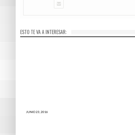
JUNIO 10, 201
El mejor y 
ESTO TE VA A INTERESAR:
latinoamer
MAYO 9, 2016
Base milita
Bolivia es i
Morales
JUNIO 23, 2016
Copa América Centenario 2016: La final
será entre Argentina y Chile