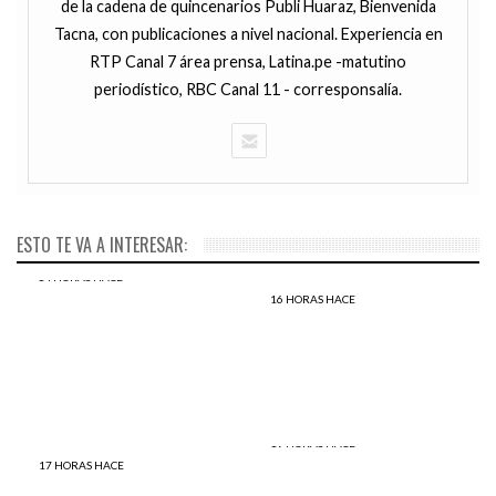
de la cadena de quincenarios Publi Huaraz, Bienvenida
Tacna, con publicaciones a nivel nacional. Experiencia en
RTP Canal 7 área prensa, Latina.pe -matutino
periodístico, RBC Canal 11 - corresponsalía.
ESTO TE VA A INTERESAR:
14 HORAS HACE
Joseph Alba: Con 52 años,
16 HORAS HACE
este granjero decidió volver
¿En qué beneficia la
al primer grado de la
ampliación del Canal de
escuela
Panamá al Perú?
19 HORAS HACE
Mira lo que hace esta mujer
17 HORAS HACE
El sol se pone en blanco otra
con habilidades diferentes