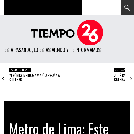
TODAS LAS NOTICIAS
ACTUALIDAD
ESTÁ PASANDO, LO ESTÁS VIENDO Y TE INFORMAMOS
POLÍTICA
ECONOMÍA
ACTUALIDAD
ACTUALIDAD
VERÓNIKA MENDOZA VIAJÓ A ESPAÑA A
¿QUÉ RAYOS E
SOCIEDAD
CELEBRAR…
GUERRA…
CIENCIA
OPINIÓN
ENTRETENIMIENTO
Metro de Lima: Este
TECH