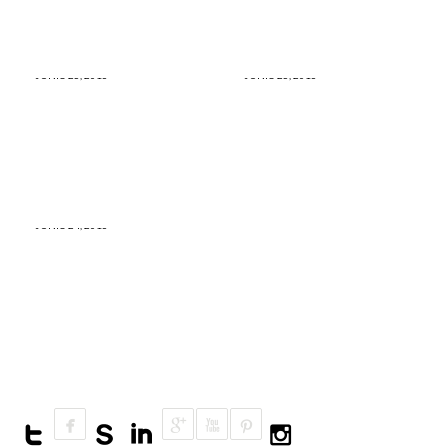
nivel de delincuencia
Amazonía peruana
JUNIO 25, 2016
JUNIO 25, 2016
De esta manera se está
Este informe te cuenta en
destruyendo a la Amazonía
tres simples pasos cómo
peruana y pocos están
será la gran final de la Copa
enterados
América Centenario 2016
JUNIO 24, 2016
¿Por qué este proyecto
educativo en la Amazonía del
Perú está sorprendiendo al
mundo?