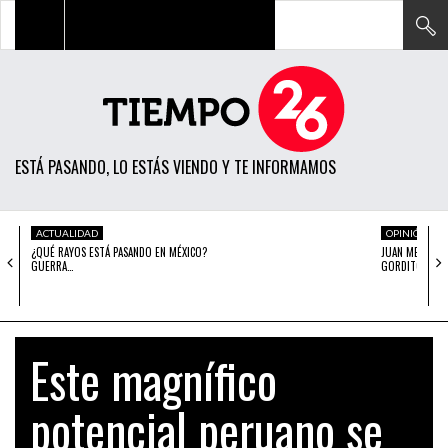
TODAS LAS NOTICIAS
ACTUALIDAD
ESTÁ PASANDO, LO ESTÁS VIENDO Y TE INFORMAMOS
POLÍTICA
ECONOMÍA
ACTUALIDAD
OPINIÓN
¿QUÉ RAYOS ESTÁ PASANDO EN MÉXICO?
JUAN MENDOZA:
SOCIEDAD
GUERRA…
GORDITO
CIENCIA
OPINIÓN
Este magnífico
ENTRETENIMIENTO
potencial peruano se
TECH