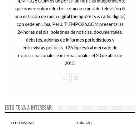
TIEMPO26.COM es un portal de noticias independiente
que posee subproductos como un canal de televisión &
una estación de radio digital (tiempo26 tv & radio digital)
con sede en Lima, Perú. TIEMPO26.COM presenta las
24 horas del día: boletines de noticias, documentales,
debates, además de informes periodísticos y
entrevistas políticas, T26 ingresó al mercado de
noticias nacionales e internacionales el 20 de abril de
2015.
ESTO TE VA A INTERESAR:
11 HORAS HACE
1 DÍA HACE
Estudio encuentra una
Loreto: 15 derrames de
relación entre el clima y el
petróleo en seis años en la