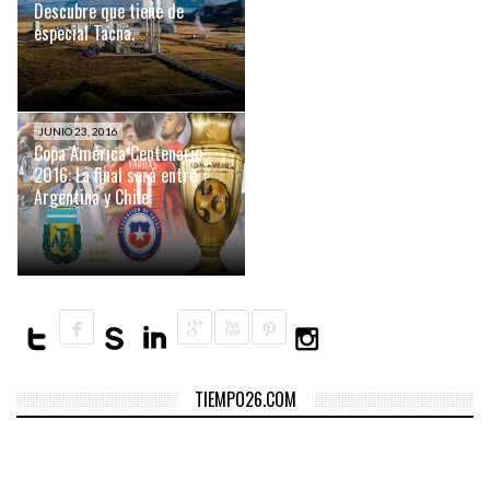
Descubre que tiene de
entre profesores de Oaxaca
especial Tacna.
y el Ejército Mexicano.
JUNIO 23, 2016
Copa América Centenario
2016: La final será entre
Argentina y Chile
TIEMPO26.COM