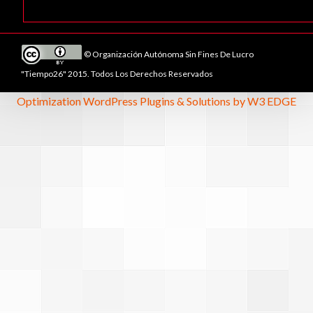
© Organización Autónoma Sin Fines De Lucro
"Tiempo26" 2015. Todos Los Derechos Reservados
Optimization WordPress Plugins & Solutions by W3 EDGE