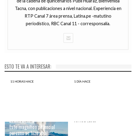
de la cadena de quincenarios Publi Huaraz, Bienvenida
Tacna, con publicaciones a nivel nacional. Experiencia en
RTP Canal 7 área prensa, Latina.pe -matutino
periodístico, RBC Canal 11 - corresponsalía.
ESTO TE VA A INTERESAR:
11 HORAS HACE
1 DÍA HACE
Estudio encuentra una
Loreto: 15 derrames de
relación entre el clima y el
petróleo en seis años en la
nivel de delincuencia
Amazonía peruana
JUNIO 24, 2016
JUNIO 24, 2016
Este magnífico potencial
¿Qué RAYOS está pasando
peruano se hizo viral:
en México? Guerra civil