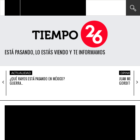
TODAS LAS NOTICIAS
ACTUALIDAD
ESTÁ PASANDO, LO ESTÁS VIENDO Y TE INFORMAMOS
POLÍTICA
ECONOMÍA
ACTUALIDAD
OPINIÓN
¿QUÉ RAYOS ESTÁ PASANDO EN MÉXICO?
JUAN MENDOZA:
SOCIEDAD
GUERRA…
GORDITO
CIENCIA
OPINIÓN
ENTRETENIMIENTO
TECH