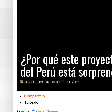
¿Por qué este p
Este es el homb
Este magnífico 
¿Qué RAYOS está
¿Por qué este proyec
del Perú está sorpre
SURIEL CHACON
JUNIO 24, 2016
Compártelo
Tuitéalo
Escribe:
@SurielChacon