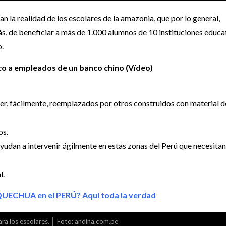
n la realidad de los escolares de la amazonia, que por lo general,
s, de beneficiar a más de 1.000 alumnos de 10 instituciones educa
o.
co a empleados de un banco chino (Vídeo)
er, fácilmente, reemplazados por otros construidos con material d
os.
ayudan a intervenir ágilmente en estas zonas del Perú que necesita
l.
QUECHUA en el PERÚ? Aquí toda la verdad
ara los escolares. │ Foto: andina.com.pe