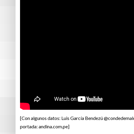
[Con algunos datos: Luis García Bendezú @condedemald
portada: andina.com.pe]