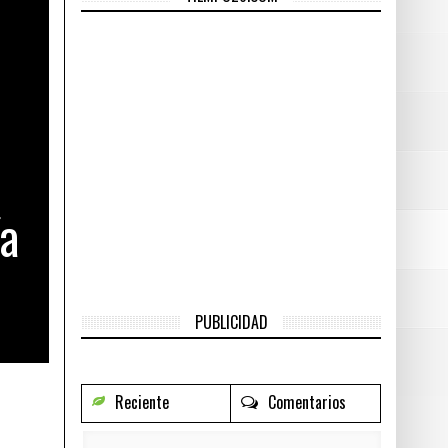
 mundo?
- junio 24, 2016
ará por el Cienciano
- junio 24, 2016
na.
- junio 24, 2016
 Ejército Mexicano.
- junio 24, 2016
ía
PUBLICIDAD
Reciente
Comentarios