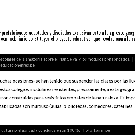
y prefabricados adaptados y diseñados exclusivamente a la agreste geog
con mobiliario constituyen el proyecto educativo -que revolucionará la c
 escolares de la amazonia sobre el Plan Selva, y los módulos prefabricados. │
educacionenred.pe
as ocasiones- se han tenido que suspender las clases por las llu
 estos colegios modulares resistentes, precisamente, a esta geogra
ron construidas para resistir los embates de la naturaleza. Es imp
fabricadas son multiuso (aulas, bibliotecas, comedores, cafetines,
estructura prefabricada concluida en un 100 %. │Foto: kanan.pe