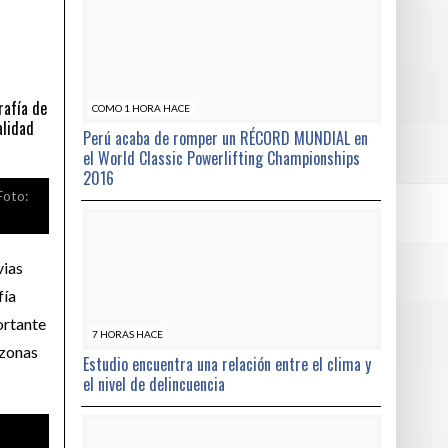
rafía de
COMO 1 HORA HACE
alidad
Perú acaba de romper un RÉCORD MUNDIAL en
el World Classic Powerlifting Championships
2016
Foto:
vias
fía
ortante
7 HORAS HACE
 zonas
Estudio encuentra una relación entre el clima y
el nivel de delincuencia