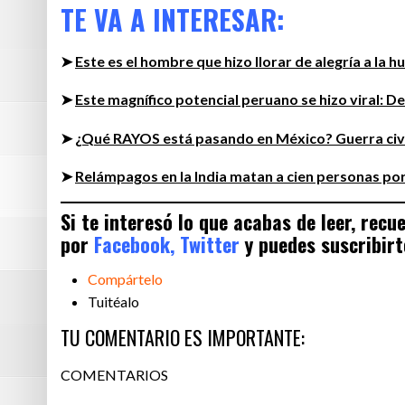
TE VA A INTERESAR:
➤
Este es el hombre que hizo llorar de alegría a la 
➤
Este magnífico potencial peruano se hizo viral: D
➤
¿Qué RAYOS está pasando en México? Guerra civil
➤
Relámpagos en la India matan a cien personas por
Si te interesó lo que acabas de leer, rec
por
Facebook,
Twitter
y puedes suscribirt
Compártelo
Tuitéalo
TU COMENTARIO ES IMPORTANTE:
COMENTARIOS