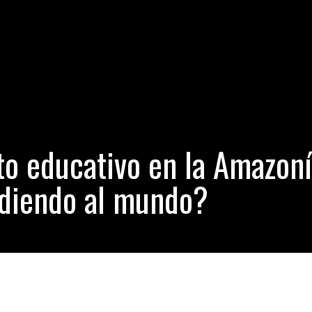
royecto educativo en la Amazonía del Perú está sorprendiendo al
re que hizo llorar de alegría a la humanidad con sus goles y que jug
potencial peruano se hizo viral: Descubre que tiene de especial Tac
 pasando en México? Guerra civil entre profesores de Oaxaca y el
to educativo en la Amazon
ndiendo al mundo?