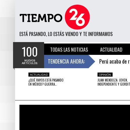
ESTÁ PASANDO, LO ESTÁS VIENDO Y TE INFORMAMOS
100
TODAS LAS NOTICIAS
ACTUALIDAD
¿QUÉ RAYOS ESTÁ PASANDO EN MÉXICO? GUERRA CIVIL ENTRE PROFESORES DE OAXACA Y EL EJÉRCITO MEXICANO.
TENDENCIA AHORA:
Perú acaba de 
NUEVOS
ARTÍCULOS:
COMO 1 HORA HACE
7 HORAS HACE
Estudio encuentr
DEPORTES
ACTUALIDAD
DESTACADO
CIENCIA
OPINIÓN
DESTACADO
IEN
PERÚ ACABA DE ROMPER UN RÉCORD MUNDIAL
ESTUDIO ENCUENTRA UNA R
¿QUÉ RAYOS ESTÁ PASANDO
JUAN MENDOZA: JOVEN,
EN EL WORLD CLASSIC POWERLIFTING
CLIMA Y EL NIVEL DE DELINC
EN MÉXICO? GUERRA…
INDEPENDIENTE Y GORDI
Lionel Messi re
CHAMPIONSHIPS 2016
Loreto: 15 derr
De esta manera
Este informe te