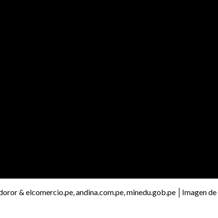
oror & elcomercio.pe, andina.com.pe, minedu.gob.pe │Imagen de