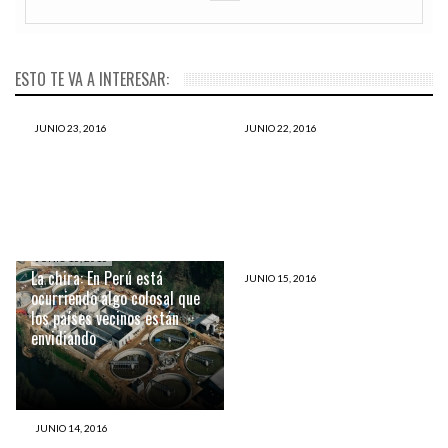
ESTO TE VA A INTERESAR:
JUNIO 23, 2016
JUNIO 22, 2016
Relámpagos en la India
Un pueblo de Escocia humilla
matan a cien personas por el
a Donald Trump y lo recibe
impacto
con banderas mexicanas
JUNIO 16, 2016
La chira: En Perú está
JUNIO 15, 2016
ocurriendo algo colosal que
EE.UU. pastor calificó
los países vecinos están
masacre de Orlando como
envidiando
excelente
JUNIO 14, 2016