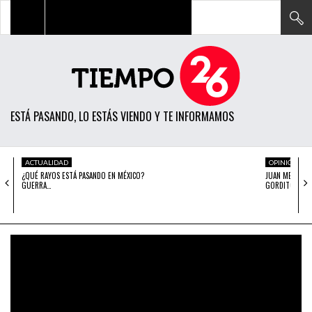
TODAS LAS NOTICIAS
ACTUALIDAD
ESTÁ PASANDO, LO ESTÁS VIENDO Y TE INFORMAMOS
POLÍTICA
ECONOMÍA
ACTUALIDAD
OPINIÓN
¿QUÉ RAYOS ESTÁ PASANDO EN MÉXICO?
JUAN MENDOZA:
SOCIEDAD
GUERRA…
GORDITO
CIENCIA
OPINIÓN
ENTRETENIMIENTO
TECH