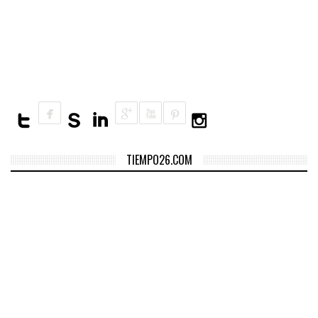
Central: el restaurante
peruano fue elegido el 4to
mejor del mundo
TIEMPO26.COM