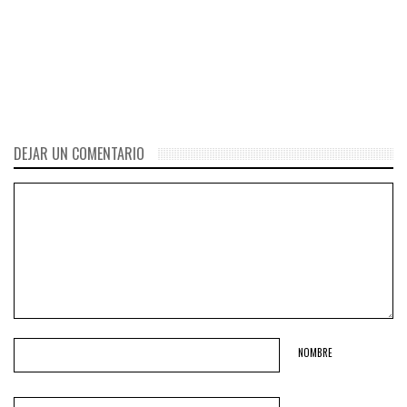
Entérate porque SPOTIFY
considera que está es la
canción más escuchada de
los últimos 50 años
DEJAR UN COMENTARIO
NOMBRE