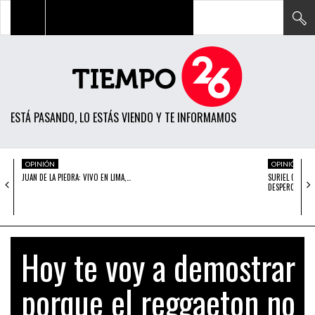
TODAS LAS NOTICIAS
ACTUALIDAD
ESTÁ PASANDO, LO ESTÁS VIENDO Y TE INFORMAMOS
POLÍTICA
ECONOMÍA
OPINIÓN
OPINIÓN
JUAN DE LA PIEDRA: VIVO EN LIMA,…
SURIEL CHACON
SOCIEDAD
DESPERCUDIRS
CIENCIA
OPINIÓN
Hoy te voy a demostrar
ENTRETENIMIENTO
porque el reggaeton no
TECH