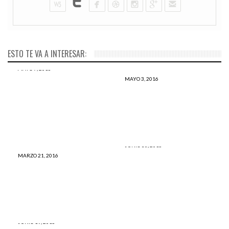
ESTO TE VA A INTERESAR:
MAYO 7, 2016
Kubba: Cantante de
MAYO 3, 2016
reggaetón muere ahogado
Sociedad de la Información,
mientras grababa un nuevo
Libertad de Expresión y
videoclip
Periodismo en la era Digital
JUNIO 30, 2015
Festival Glastonbury 2015:
MARZO 21, 2016
Integrante de la TV BASURA
Peruanos se achoran y sacan
habría respaldado a la
pecho con la rica cumbia
terrorista Lori Berenson
perucha en Inglaterra
JUNIO 19, 2015