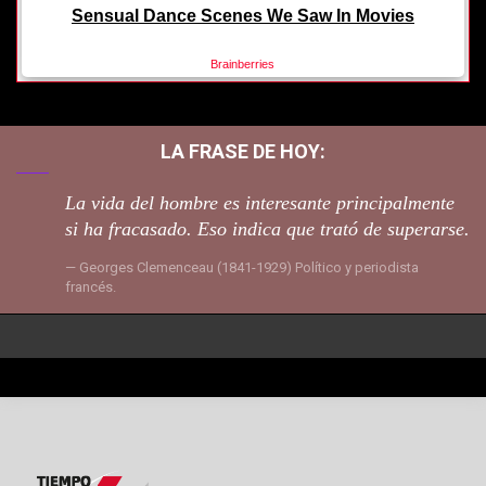
LA FRASE DE HOY:
La vida del hombre es interesante principalmente
si ha fracasado. Eso indica que trató de superarse.
Georges Clemenceau (1841-1929) Político y periodista
francés.