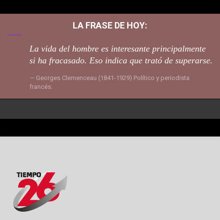
LA FRASE DE HOY:
La vida del hombre es interesante principalmente
si ha fracasado. Eso indica que trató de superarse.
Georges Clemenceau (1841-1929) Político y periodista
francés.