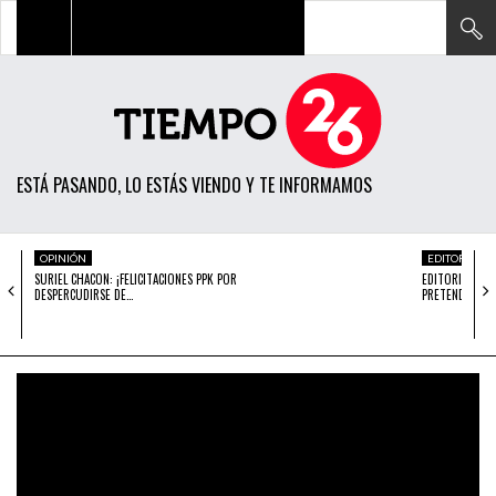
TODAS LAS NOTICIAS
ACTUALIDAD
ESTÁ PASANDO, LO ESTÁS VIENDO Y TE INFORMAMOS
POLÍTICA
ECONOMÍA
OPINIÓN
EDITORIAL
SURIEL CHACON: ¡FELICITACIONES PPK POR
EDITORIAL: ¿E
SOCIEDAD
DESPERCUDIRSE DE…
PRETENDEN…
CIENCIA
OPINIÓN
ENTRETENIMIENTO
TECH