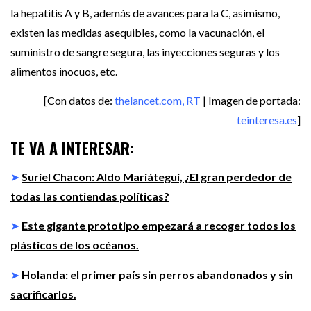
la hepatitis A y B, además de avances para la C, asimismo,
existen las medidas asequibles, como la vacunación, el
suministro de sangre segura, las inyecciones seguras y los
alimentos inocuos, etc.
[Con datos de:
thelancet.com, RT
| Imagen de portada:
teinteresa.es
]
TE VA A INTERESAR:
➤
Suriel Chacon: Aldo Mariátegui, ¿El gran perdedor de
todas las contiendas políticas?
➤
Este gigante prototipo empezará a recoger todos los
plásticos de los océanos.
➤
Holanda: el primer país sin perros abandonados y sin
sacrificarlos.