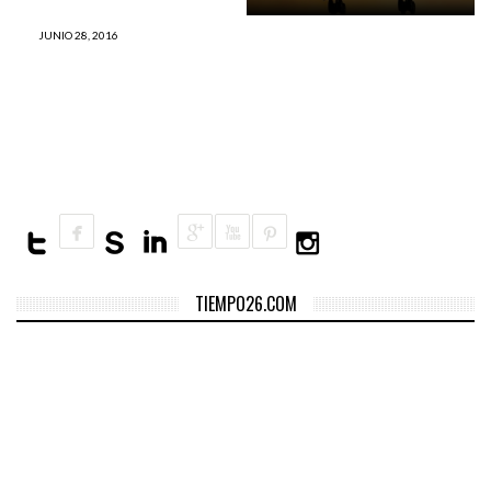
JUNIO 28, 2016
El sol se pone en blanco otra
vez en un solo mes ¿Qué
está ocurriendo?
TIEMPO26.COM