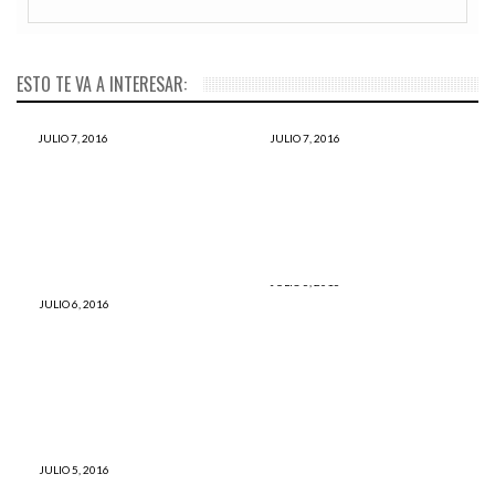
ESTO TE VA A INTERESAR:
JULIO 7, 2016
JULIO 7, 2016
Clonación de mascotas
Científicos revelan cuál es la
permite a amos gozar de su
enfermedad más letal del
compañía para siempre
mundo
JULIO 6, 2016
Luego de lanzar un perro
JULIO 6, 2016
Holanda: el primer país sin
desde una terraza se
perros abandonados y sin
convirtió en el sujeto más
sacrificarlos
buscado en redes (VÍDEO)
JULIO 5, 2016
Punta Hermosa: aparece