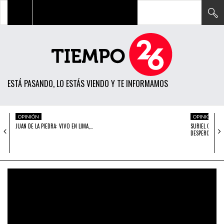
TODAS LAS NOTICIAS
ACTUALIDAD
ESTÁ PASANDO, LO ESTÁS VIENDO Y TE INFORMAMOS
POLÍTICA
ECONOMÍA
OPINIÓN
OPINIÓN
JUAN DE LA PIEDRA: VIVO EN LIMA,…
SURIEL CHACON
SOCIEDAD
DESPERCUDIRS
CIENCIA
OPINIÓN
ENTRETENIMIENTO
TECH