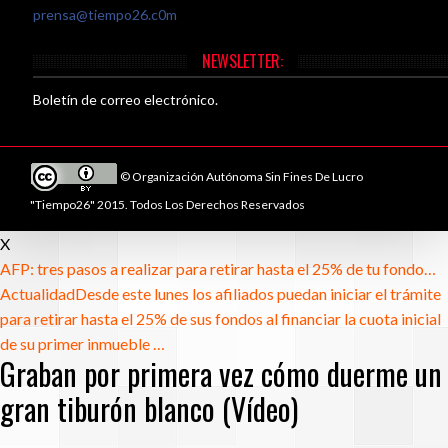
prensa@tiempo26.c0m
NEWSLETTER:
Boletín de correo electrónico.
© Organización Autónoma Sin Fines De Lucro
"Tiempo26" 2015. Todos Los Derechos Reservados
X
AFP: tres pasos a realizar para retirar hasta el 25% de tu fondo…
Actualidad
Desde este lunes los afiliados puedan iniciar el trámite
para retirar hasta el 25% de sus fondos al financiar la cuota inicial
de su primer inmueble …
Graban por primera vez cómo duerme un
gran tiburón blanco (Vídeo)