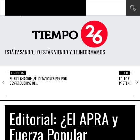
TODAS LAS NOTICIAS
ACTUALIDAD
ESTÁ PASANDO, LO ESTÁS VIENDO Y TE INFORMAMOS
POLÍTICA
ECONOMÍA
OPINIÓN
EDITORIAL
SURIEL CHACON: ¡FELICITACIONES PPK POR
EDITORIAL: ¿E
SOCIEDAD
DESPERCUDIRSE DE…
PRETENDEN…
CIENCIA
OPINIÓN
Editorial: ¿El APRA y
ENTRETENIMIENTO
Fuerza Popular
TECH