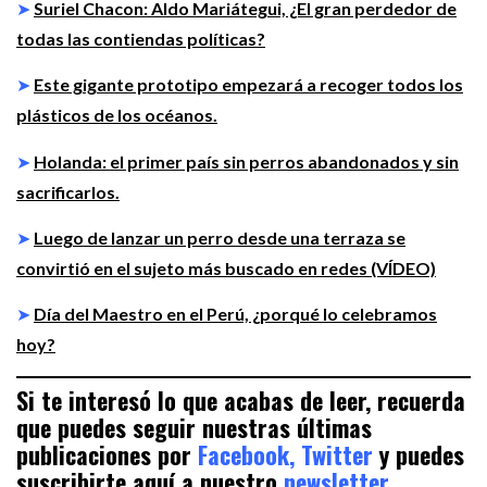
➤
Suriel Chacon: Aldo Mariátegui, ¿El gran perdedor de
todas las contiendas políticas?
➤
Este gigante prototipo empezará a recoger todos los
plásticos de los océanos.
➤
Holanda: el primer país sin perros abandonados y sin
sacrificarlos.
➤
Luego de lanzar un perro desde una terraza se
convirtió en el sujeto más buscado en redes (VÍDEO)
➤
Día del Maestro en el Perú, ¿porqué lo celebramos
hoy?
Si te interesó lo que acabas de leer, recuerda
que puedes seguir nuestras últimas
publicaciones por
Facebook,
Twitter
y puedes
suscribirte aquí a nuestro
newsletter.