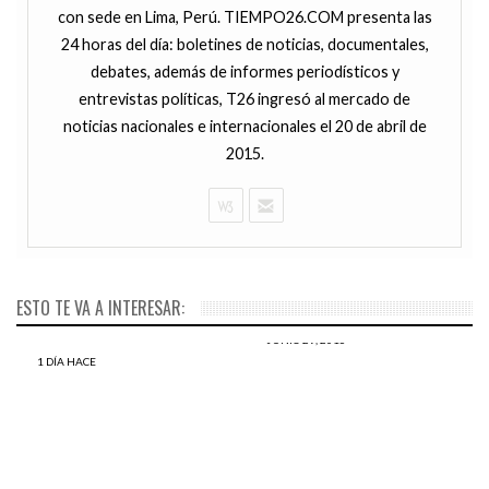
con sede en Lima, Perú. TIEMPO26.COM presenta las
24 horas del día: boletines de noticias, documentales,
debates, además de informes periodísticos y
entrevistas políticas, T26 ingresó al mercado de
noticias nacionales e internacionales el 20 de abril de
2015.
ESTO TE VA A INTERESAR:
JUNIO 29, 2016
Que alguien le diga a PPK
1 DÍA HACE
Suriel Chacon: ¡Felicitaciones
que no hay necesidad de
PPK por despercudirse de
arrodillarse ante Fuerza
algunos oportunistas!
Popular