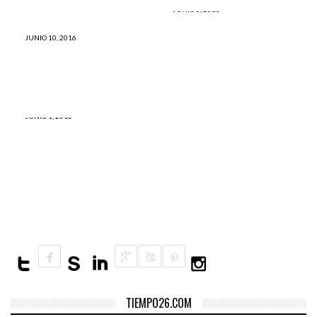
JUNIO 3, 2016
DENUNCIA PÚBLICA: ¿Por
qué PPK nunca pero nunca
JUNIO 10, 2016
Luis Alberto Sánchez: El país
habló de GERDAU, DIACO y
que nos espera
SIDERPERÚ?
JUNIO 1, 2016
Esto es lo que tienes que
leer antes del 5 de junio de
2016
TIEMPO26.COM