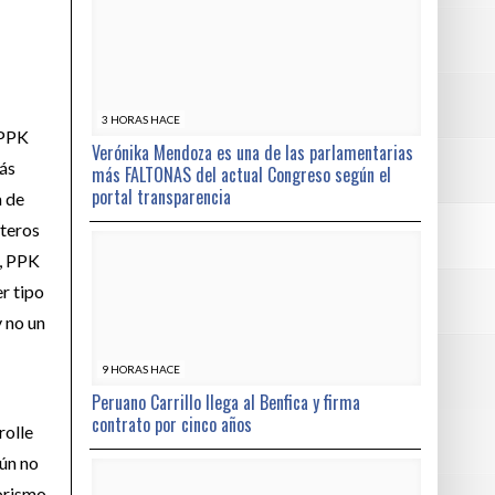
3 HORAS HACE
 PPK
Verónika Mendoza es una de las parlamentarias
más
más FALTONAS del actual Congreso según el
portal transparencia
a de
rteros
o, PPK
r tipo
y no un
9 HORAS HACE
Peruano Carrillo llega al Benfica y firma
contrato por cinco años
rolle
aún no
orismo.