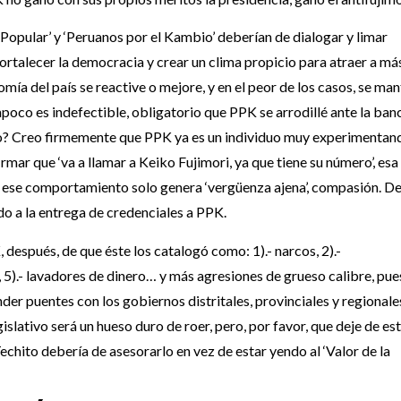
Popular’ y ‘Peruanos por el Kambio’ deberían de dialogar y limar
ortalecer la democracia y crear un clima propicio para atraer a má
omía del país se reactive o mejore, y en el peor de los casos, se ma
mpoco es indefectible, obligatorio que PPK se arrodillé ante la ba
erto? Creo firmemente que PPK ya es un individuo muy experimentan
rmar que ‘va a llamar a Keiko Fujimori, ya que tiene su número’, esa
 ese comportamiento solo genera ‘vergüenza ajena’, compasión. D
do a la entrega de credenciales a PPK.
 después, de que éste los catalogó como: 1).- narcos, 2).-
ra, 5).- lavadores de dinero… y más agresiones de grueso calibre, pue
ender puentes con los gobiernos distritales, provinciales y regionale
gislativo será un hueso duro de roer, pero, por favor, que deje de es
echito debería de asesorarlo en vez de estar yendo al ‘Valor de la