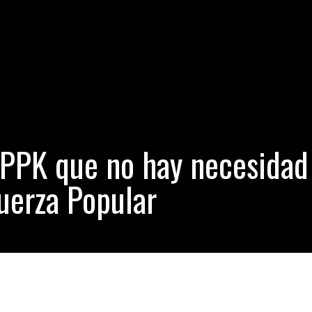
cómo funciona la autopista eléctrica recién inaugurada
- junio 29, 
 rascacielos: Este sería el ‘apartamento volador’ más lujoso del mun
n puente 54 veces más barato que lo estimado por su alcaldía
- ju
diga a PPK que no hay necesidad de arrodillarse ante Fuerza Popula
a PPK que no hay necesidad
Fuerza Popular