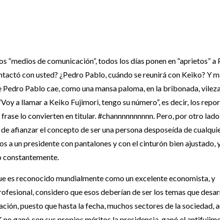
os “medios de comunicación”, todos los días ponen en “aprietos” a
ontactó con usted? ¿Pedro Pablo, cuándo se reunirá con Keiko? Y 
que Pedro Pablo cae, como una mansa paloma, en la bribonada, vilez
oy a llamar a Keiko Fujimori, tengo su número”, es decir, los repo
a frase lo convierten en titular. #channnnnnnnnn. Pero, por otro lad
e afianzar el concepto de ser una persona desposeída de cualquie
s a un presidente con pantalones y con el cinturón bien ajustado, 
lo constantemente.
ue es reconocido mundialmente como un excelente economista, y
fesional, considero que esos deberían de ser los temas que desar
ión, puesto que hasta la fecha, muchos sectores de la sociedad, 
 no ganó con sus propios méritos la presidencia, ganó el antifujim