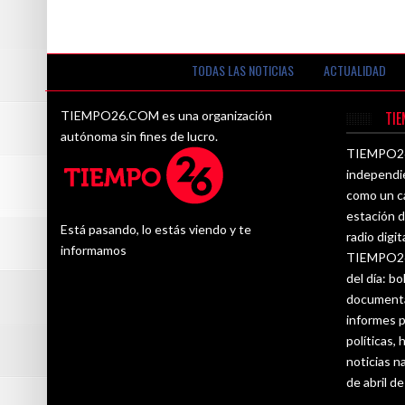
Chacon.
TODAS LAS NOTICIAS
ACTUALIDAD
TIEMPO26.COM es una organización
TI
autónoma sin fines de lucro.
TIEMPO26.
independi
como un ca
estación d
Está pasando, lo estás viendo y te
radio digit
informamos
TIEMPO26.
del día: bo
documenta
informes p
políticas,
noticias n
de abril d