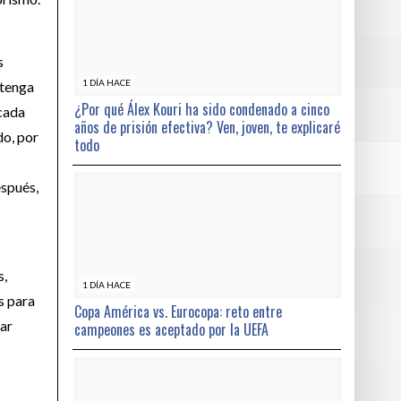
s
1 DÍA HACE
ntenga
¿Por qué Álex Kouri ha sido condenado a cinco
ncada
años de prisión efectiva? Ven, joven, te explicaré
do, por
todo
espués,
s,
1 DÍA HACE
s para
Copa América vs. Eurocopa: reto entre
tar
campeones es aceptado por la UEFA