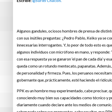
Escribe:
@Suriel Chacon.
Algunos gandules, ociosos hombres de prensa de distint
con sus inútiles preguntas: ¿Pedro Pablo, Keiko ya se c
innecesarias interrogantes. Y, lo peor de todo esto es 
algunos individuos con micrófono en mano, y responde: “V
con esa respuesta ya se ganaron ‘el pan de cada día’ y es
queda como un rotundo mentecato, papanatas. Además, d
de personalidad y firmeza. Pues, los peruanos necesitamo
gobernante que, prácticamente, esté haciendo el ridícu
PPK es un hombre muy experimentado, cabe precisar, q
conociendo muy bien sus capacidades como técnico y pro
diariamente cuando declare ante los medios de comunicac
saben nada sobre sus propuestas, cabe resaltar, que PPK