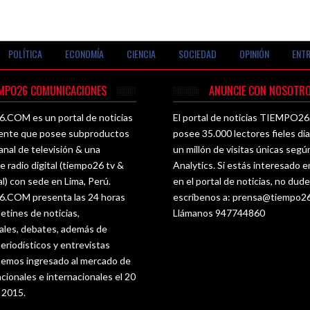
POLÍTICA
ECONOMÍA
CIENCIA
SOCIEDAD
OPINIÓN
ENTR
EMPO26 COMUNICACIONES
ANUNCIE CON NOSOTRO
COM es un portal de noticias
El portal de noticias TIEMPO
ente que posee subproductos
posee 35.000 lectores fieles di
nal de televisión & una
un millón de visitas únicas seg
e radio digital (tiempo26 tv &
Analytics. Si estás interesado e
al) con sede en Lima, Perú.
en el portal de noticias, no dud
COM presenta las 24 horas
escríbenos a:
prensa@tiempo2
letines de noticias,
Llámanos 947744860
les, debates, además de
eriodísticos y entrevistas
 hemos ingresado al mercado de
acionales e internacionales el 20
e 2015.