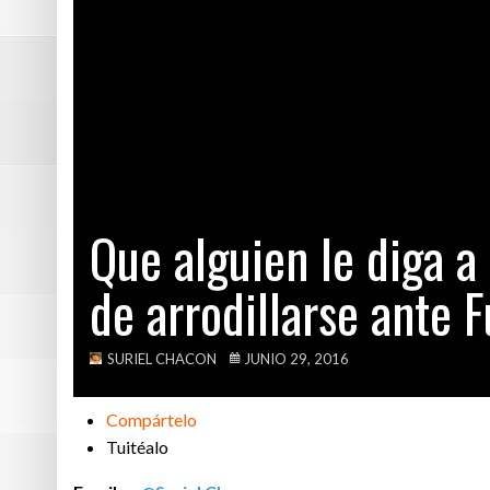
Suecia: conoce 
Más allá de los
Vecinos hacen u
Que alguien le 
Que alguien le diga 
de arrodillarse ante 
SURIEL CHACON
JUNIO 29, 2016
Compártelo
Tuitéalo