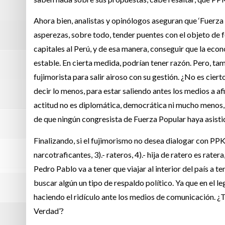
Ahora bien, analistas y opinólogos aseguran que ‘Fuerza 
asperezas, sobre todo, tender puentes con el objeto de f
capitales al Perú, y de esa manera, conseguir que la econ
estable. En cierta medida, podrían tener razón. Pero, ta
fujimorista para salir airoso con su gestión. ¿No es ci
decir lo menos, para estar saliendo antes los medios a afi
actitud no es diplomática, democrática ni mucho menos,
de que ningún congresista de Fuerza Popular haya asisti
Finalizando, si el fujimorismo no desea dialogar con PPK,
narcotraficantes, 3).- rateros, 4).- hija de ratero es rate
Pedro Pablo va a tener que viajar al interior del país a t
buscar algún un tipo de respaldo político. Ya que en el le
haciendo el ridículo ante los medios de comunicación. ¿T
Verdad’?