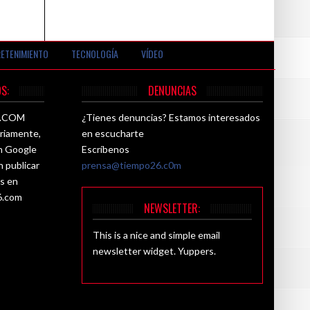
ETENIMIENTO
TECNOLOGÍA
VÍDEO
S:
DENUNCIAS
26.COM
¿Tienes denuncias? Estamos interesados
ariamente,
en escucharte
ún Google
Escríbenos
n publicar
prensa@tiempo26.c0m
es en
6.com
NEWSLETTER:
This is a nice and simple email
newsletter widget. Yuppers.