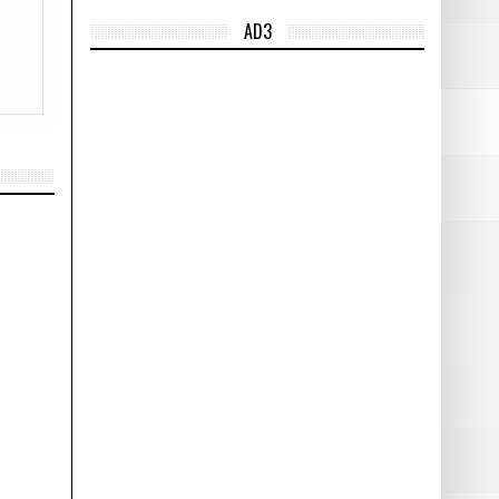
AD3
del 5