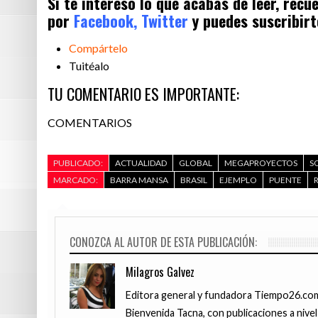
Si te interesó lo que acabas de leer, rec
por
Facebook,
Twitter
y puedes suscribirt
Compártelo
Tuitéalo
TU COMENTARIO ES IMPORTANTE:
COMENTARIOS
PUBLICADO:
ACTUALIDAD
GLOBAL
MEGAPROYECTOS
S
MARCADO:
BARRA MANSA
BRASIL
EJEMPLO
PUENTE
CONOZCA AL AUTOR DE ESTA PUBLICACIÓN:
Milagros Galvez
Editora general y fundadora Tiempo26.com,
Bienvenida Tacna, con publicaciones a nivel