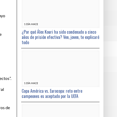
uyo
1 DÍA HACE
¿Por qué Álex Kouri ha sido condenado a cinco
e
años de prisión efectiva? Ven, joven, te explicaré
todo
ectos”.
1 DÍA HACE
ral
Copa América vs. Eurocopa: reto entre
campeones es aceptado por la UEFA
ros de