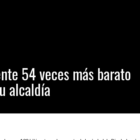
cómo funciona la autopista eléctrica recién inaugurada
- junio 29, 
 rascacielos: Este sería el ‘apartamento volador’ más lujoso del mun
n puente 54 veces más barato que lo estimado por su alcaldía
- ju
diga a PPK que no hay necesidad de arrodillarse ante Fuerza Popula
nte 54 veces más barato
u alcaldía