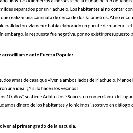
ado unos 130 kilómetros al noroeste de la ciudad de Río de Janeiro
mildes separados por un riachuelo. Los habitantes al no contar con
 que realizar una caminata de cerca de dos kilómetros. Al no encon
unicipalidad previamente había elaborado un puente de madera – e
 Sin embargo, la respuesta fue negativa, por no existir presupuesto p
 arrodillarse ante Fuerza Popular.
s, dos amas de casa que viven a ambos lados del riachuelo, Manoel
ron una idea: ¿Y si lo hacen los vecinos?
os 10 años”, sostiene Adalto José Soares, un comerciante del lugar
audamos dinero de los habitantes y lo hicimos”, sostuvo en diálogo 
olver al primer grado de la escuela.