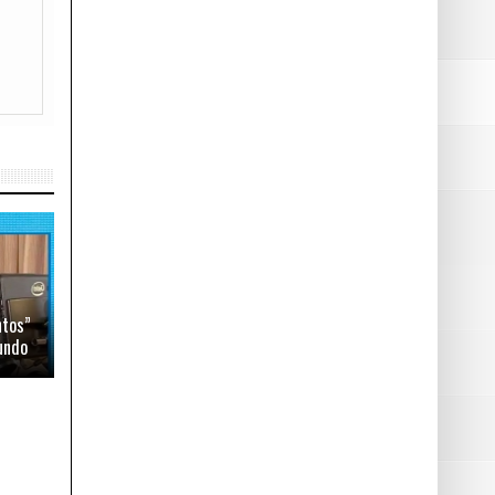
e
ntos”
undo