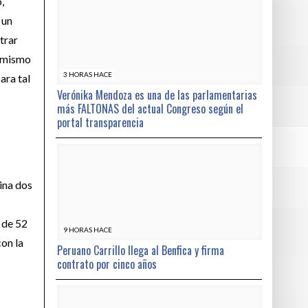
,
 un
trar
l mismo
3 HORAS HACE
ara tal
Verónika Mendoza es una de las parlamentarias
más FALTONAS del actual Congreso según el
portal transparencia
ina dos
 de 52
9 HORAS HACE
con la
Peruano Carrillo llega al Benfica y firma
contrato por cinco años