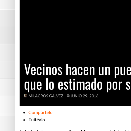
Suecia: conoce 
Más allá de los
Vecinos hacen u
Que alguien le 
Vecinos hacen un pue
que lo estimado por s
MILAGROS GALVEZ
JUNIO 29, 2016
Compártelo
Tuitéalo