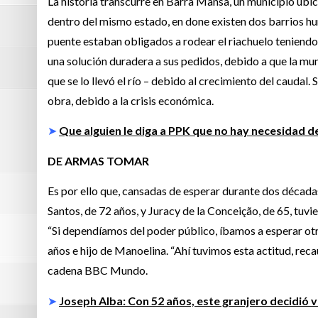
La historia transcurre en Barra Mansa, un municipio ubic
dentro del mismo estado, en done existen dos barrios hu
puente estaban obligados a rodear el riachuelo teniendo
una solución duradera a sus pedidos, debido a que la m
que se lo llevó el río – debido al crecimiento del caudal.
obra, debido a la crisis económica.
➤
Que alguien le diga a PPK que no hay necesidad de
DE ARMAS TOMAR
Es por ello que, cansadas de esperar durante dos década
Santos, de 72 años, y Juracy de la Conceição, de 65, tuvie
“Si dependíamos del poder público, íbamos a esperar otr
años e hijo de Manoelina. “Ahí tuvimos esta actitud, rec
cadena BBC Mundo.
➤
Joseph Alba: Con 52 años, este granjero decidió v