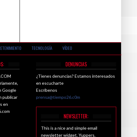
ETENIMIENTO
TECNOLOGÍA
VÍDEO
S:
DENUNCIAS
26.COM
¿Tienes denuncias? Estamos interesados
ariamente,
en escucharte
ún Google
Escríbenos
n publicar
prensa@tiempo26.c0m
es en
6.com
NEWSLETTER:
This is a nice and simple email
newsletter widget. Yuppers.