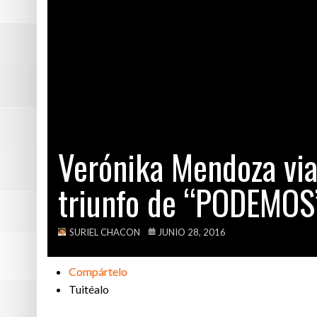
Suecia: conoce 
Más allá de los
Vecinos hacen u
Que alguien le 
Verónika Mendoza viaj
triunfo de “PODEMOS”
SURIEL CHACON
JUNIO 28, 2016
Compártelo
Tuitéalo