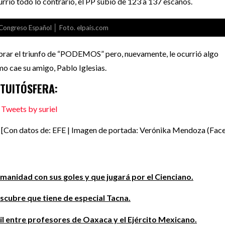
rrió todo lo contrario, el PP subió de 123 a 137 escaños.
 Congreso Español │ Foto. elpais.com
brar el triunfo de “PODEMOS” pero, nuevamente, le ocurrió algo
mo cae su amigo, Pablo Iglesias.
TUITÓSFERA:
Tweets by suriel
[Con datos de: EFE | Imagen de portada: Verónika Mendoza (Fac
humanidad con sus goles y que jugará por el Cienciano.
escubre que tiene de especial Tacna.
 entre profesores de Oaxaca y el Ejército Mexicano.