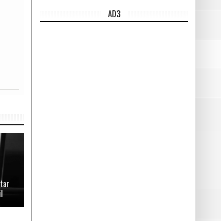
AD3
acon.
tar
l