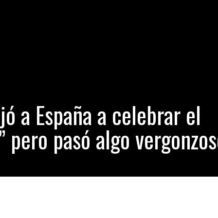
cómo funciona la autopista eléctrica recién inaugurada
- junio 29, 
 rascacielos: Este sería el ‘apartamento volador’ más lujoso del mun
n puente 54 veces más barato que lo estimado por su alcaldía
- ju
diga a PPK que no hay necesidad de arrodillarse ante Fuerza Popula
ó a España a celebrar el
 pero pasó algo vergonzos