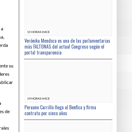
 a
13 HORAS HACE
sa,
Verónika Mendoza es una de las parlamentarias
ierda
más FALTONAS del actual Congreso según el
portal transparencia
ente su
deres
ublicar
19 HORAS HACE
a
Peruano Carrillo llega al Benfica y firma
es de
contrato por cinco años
rales