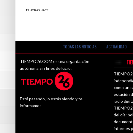
13 HORAS HACE
Verónika Mendoza es una de las
parlamentarias más FALTONAS del actual
Congreso según el portal transparencia
TODAS LAS NOTICIAS
ACTUALIDAD
TIEMPO26.COM es una organización
TI
autónoma sin fines de lucro.
TIEMPO26.
independi
como un ca
estación d
Está pasando, lo estás viendo y te
radio digit
informamos
TIEMPO26.
del día: bo
documenta
informes p