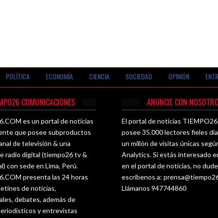
POLÍTICA
ECONOMÍA
CIENCIA
SOCIEDAD
OPINIÓN
ENTR
EMPO26 COMUNICACIONES
ANUNCIE CON NOSOTRO
COM es un portal de noticias
El portal de noticias TIEMPO
ente que posee subproductos
posee 35.000 lectores fieles di
nal de televisión & una
un millón de visitas únicas seg
e radio digital (tiempo26 tv &
Analytics. Si estás interesado e
al) con sede en Lima, Perú.
en el portal de noticias, no dud
COM presenta las 24 horas
escríbenos a:
prensa@tiempo2
letines de noticias,
Llámanos 947744860
les, debates, además de
eriodísticos y entrevistas