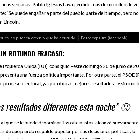
 unas semanas, Pablo Iglesias haya perdido más de un millón de vo
nte: “Se puede engañar a parte del pueblo parte del tiempo, pero no
 Lincoln.
ues, no pueden creer lo que ha ocurrido. │ Foto: captura (facebook)
 UN ROTUNDO FRACASO:
 Izquierda Unida (IU)), consiguió –este domingo 26 de junio de 2
epresenta una fuerza política importante. Por otra parte, el PSOE (
do proceso electoral, ya que obtuvo mejores resultados - y sin muc
os resultados diferentes esta noche” 🙁
 al que se le puede denominar ‘los oficialistas’ alcanzó nuevamente
ar de que pierda respaldo popular por sus decisiones políticas, la