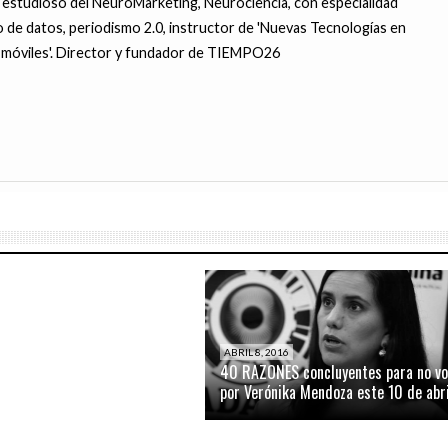
 estudioso del NeuroMarketing, Neurociencia, con especialidad
 de datos, periodismo 2.0, instructor de 'Nuevas Tecnologías en
ra móviles'. Director y fundador de TIEMPO26
6
les de peruanos alrededor del
JUNIO 16, 2016
6
empezado a rechazar a
¿Verónika Mendoza pretende la
adilla de Verónika Mendoza se
endoza?
Defensoría del Pueblo? Por Suriel Ch
ad – Por Suriel Chacon.
ABRIL 8, 2016
40 RAZONES concluyentes para no vo
por Verónika Mendoza este 10 de abri