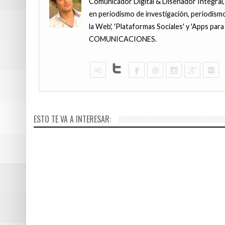
Comunicador Digital & Diseñador Integral,
en periodismo de investigación, periodismo
la Web', 'Plataformas Sociales' y 'Apps pa
COMUNICACIONES.
JUNIO 22, 201
¿Por qué mi
JUNIO 11, 201
mundo han 
La peor pes
ESTO TE VA A INTERESAR:
Verónika M
hizo realid