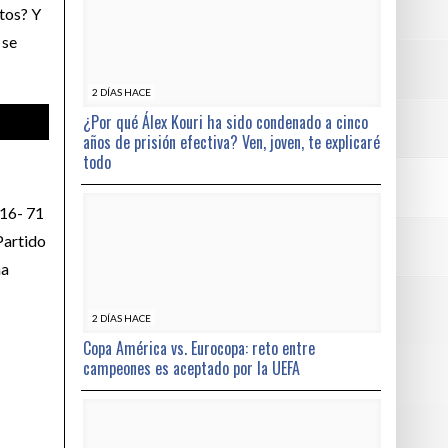
tos? Y
 se
2 DÍAS HACE
¿Por qué Álex Kouri ha sido condenado a cinco
años de prisión efectiva? Ven, joven, te explicaré
todo
016- 71
Partido
ha
2 DÍAS HACE
Copa América vs. Eurocopa: reto entre
campeones es aceptado por la UEFA