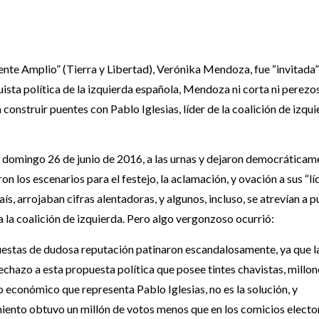
ente Amplio” (Tierra y Libertad), Verónika Mendoza, fue “invitada”
uista política de la izquierda española, Mendoza ni corta ni perezo
 construir puentes con Pablo Iglesias, líder de la coalición de izqu
l domingo 26 de junio de 2016, a las urnas y dejaron democráticam
on los escenarios para el festejo, la aclamación, y ovación a sus “lí
s, arrojaban cifras alentadoras, y algunos, incluso, se atrevían a p
a la coalición de izquierda. Pero algo vergonzoso ocurrió:
stas de dudosa reputación patinaron escandalosamente, ya que l
echazo a esta propuesta política que posee tintes chavistas, millon
económico que representa Pablo Iglesias, no es la solución, y
miento obtuvo un millón de votos menos que en los comicios electo