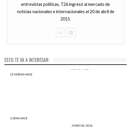
entrevistas políticas, T26 ingresó al mercado de
noticias nacionales e internacionales el 20 de abril de
2015.
ESTO TE VA A INTERESAR:
2 DÍAS HACE
Paolo Guerrero: niño con
13 HORAS HACE
Islandia: increíble tributo a
prótesis hincha del
los héroes de la Eurocopa
Flamengo conoció a su ídolo
(VÍDEO)
(VÍDEO)
2 DÍAS HACE
Lionel Messi: Niño con
JUNIO 30, 2016
cáncer cerebral le pide al