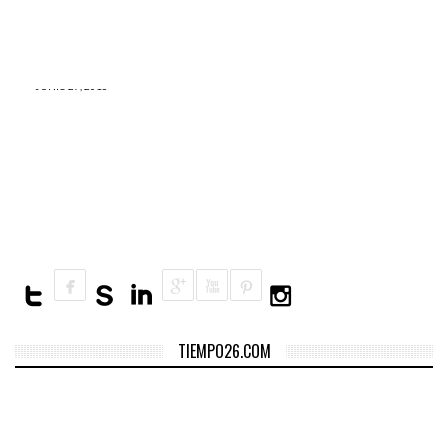
Copa América vs. Eurocopa:
futbolista que no se rinda
reto entre campeones es
aceptado por la UEFA
JUNIO 27, 2016
Perú acaba de romper un
RÉCORD MUNDIAL en el
World Classic Powerlifting
Championships 2016
TIEMPO26.COM