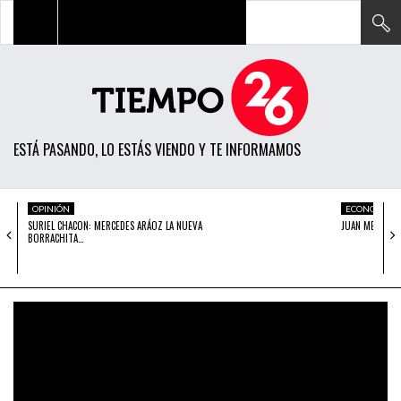
TODAS LAS NOTICIAS
ACTUALIDAD
ESTÁ PASANDO, LO ESTÁS VIENDO Y TE INFORMAMOS
POLÍTICA
ECONOMÍA
OPINIÓN
ECONOMÍA
SURIEL CHACON: MERCEDES ARÁOZ LA NUEVA
JUAN MENDOZA:
SOCIEDAD
BORRACHITA…
CIENCIA
OPINIÓN
ENTRETENIMIENTO
TECH