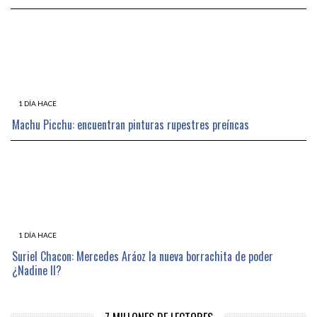
1 DÍA HACE
Machu Picchu: encuentran pinturas rupestres preíncas
1 DÍA HACE
Suriel Chacon: Mercedes Aráoz la nueva borrachita de poder
¿Nadine II?