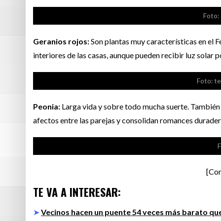
Foto:
Geranios rojos:
Son plantas muy características en el Fe
interiores de las casas, aunque pueden recibir luz solar 
Foto: t
Peonia:
Larga vida y sobre todo mucha suerte. También si
afectos entre las parejas y consolidan romances durader
F
[Con
TE VA A INTERESAR:
➤
Vecinos hacen un puente 54 veces más barato que 