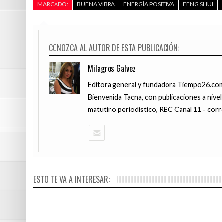
MARCADO:
BUENA VIBRA
ENERGÍA POSITIVA
FENG SHUI
CONOZCA AL AUTOR DE ESTA PUBLICACIÓN:
Milagros Galvez
Editora general y fundadora Tiempo26.com,
Bienvenida Tacna, con publicaciones a nivel
matutino periodístico, RBC Canal 11 - corr
JULIO 3, 2016
Hay algo fo
JUNIO 26, 201
en la capa 
Loreto: 15 
ESTO TE VA A INTERESAR:
(Vídeo)
años en la 