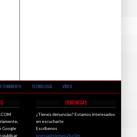
ETENIMIENTO
TECNOLOGÍA
VÍDEO
S:
DENUNCIAS
26.COM
¿Tienes denuncias? Estamos interesados
ariamente,
en escucharte
ún Google
Escríbenos
n publicar
prensa@tiempo26.c0m