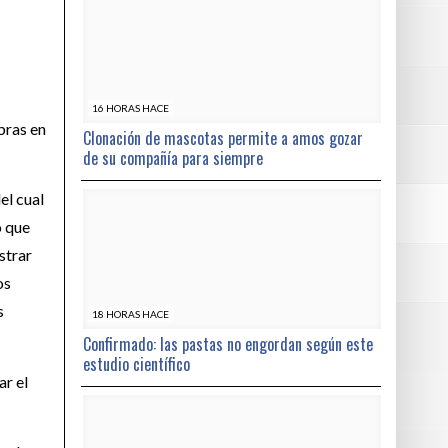
16 HORAS HACE
bras en
Clonación de mascotas permite a amos gozar
de su compañía para siempre
el cual
o que
strar
os
s
18 HORAS HACE
Confirmado: las pastas no engordan según este
estudio científico
ar el