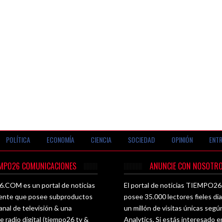
POLÍTICA
ECONOMÍA
CIENCIA
SOCIEDAD
OPINIÓN
ENTR
EMPO26 COMUNICACIONES
ANUNCIE CON NOSOTRO
COM es un portal de noticias
El portal de noticias TIEMPO
ente que posee subproductos
posee 35.000 lectores fieles di
nal de televisión & una
un millón de visitas únicas seg
e radio digital (tiempo26 tv &
Analytics. Si estás interesado e