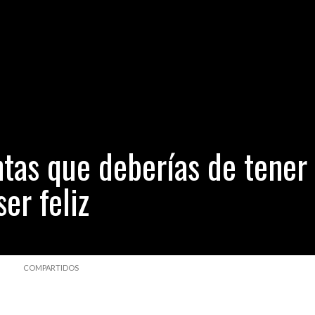
er país sin perros abandonados y sin sacrificarlos
- 2 días hace
 un perro desde una terraza se convirtió en el sujeto más buscado 
 en el Perú, ¿porqué lo celebramos hoy?
- 2 días hace
sobre la condena a 21 meses de prisión a Lionel Messi y a su padre
antas que deberías de tener
er feliz