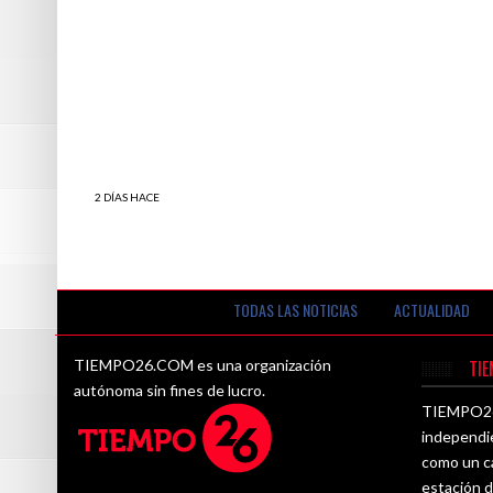
2 DÍAS HACE
Confirmado: las pastas no engordan según
este estudio científico
TODAS LAS NOTICIAS
ACTUALIDAD
TIEMPO26.COM es una organización
TI
autónoma sin fines de lucro.
TIEMPO26.
independi
como un ca
estación d