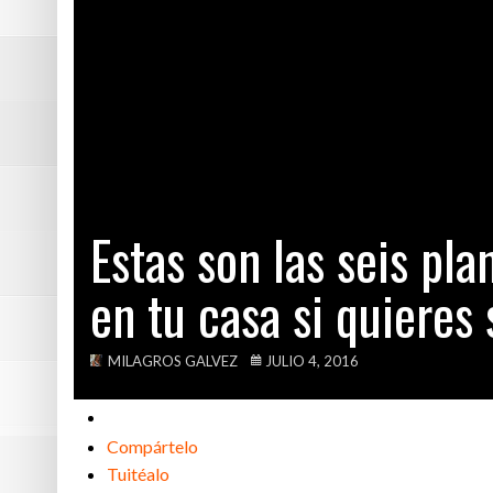
Holanda: el prim
Luego de lanzar
Día del Maestro
Toda la verdad 
Estas son las seis pl
en tu casa si quieres s
MILAGROS GALVEZ
JULIO 4, 2016
Compártelo
Tuitéalo