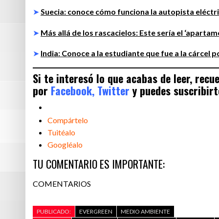
➤
Suecia: conoce cómo funciona la autopista eléctr
➤
Más allá de los rascacielos: Este sería el ‘apart
➤
India: Conoce a la estudiante que fue a la cárcel 
Si te interesó lo que acabas de leer, rec
por
Facebook,
Twitter
y puedes suscribirt
Compártelo
Tuitéalo
Googléalo
TU COMENTARIO ES IMPORTANTE:
COMENTARIOS
PUBLICADO:
EVERGREEN
MEDIO AMBIENTE