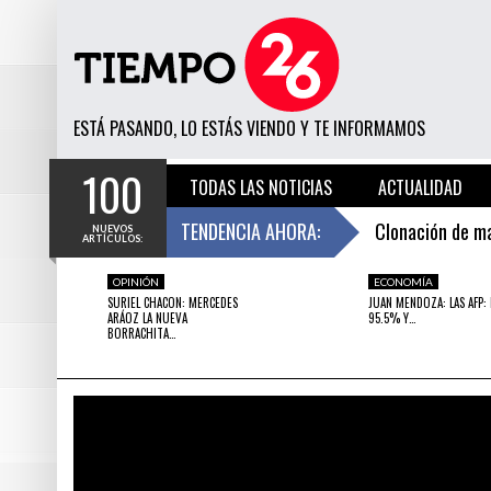
ESTÁ PASANDO, LO ESTÁS VIENDO Y TE INFORMAMOS
100
TODAS LAS NOTICIAS
ACTUALIDAD
CIENTÍFICOS REVELAN CUÁL ES LA ENFERMEDAD MÁS LETAL DEL MUNDO
TENDENCIA AHORA:
Clonación de m
NUEVOS
ARTÍCULOS:
16 HORAS HACE
18 HORAS HACE
Confirmado: las
EVERGREEN
OPINIÓN
DESTACADO
EVERGREEN
ECONOMÍA
DESTACAD
S HÉROES
CLONACIÓN DE MASCOTAS PERMITE A AMOS
CONFIRMADO: LAS PASTAS
SURIEL CHACON: MERCEDES
JUAN MENDOZA: LAS AFP: 
GOZAR DE SU COMPAÑÍA PARA SIEMPRE
SEGÚN ESTE ESTUDIO CIENT
ARÁOZ LA NUEVA
95.5% Y…
Científicos rev
BORRACHITA…
Suriel Chacon: 
Este gigante pr
Confirmado: las