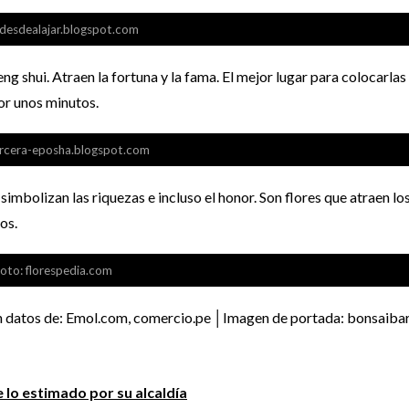
 desdealajar.blogspot.com
ng shui. Atraen la fortuna y la fama. El mejor lugar para colocarlas
por unos minutos.
ercera-eposha.blogspot.com
mbolizan las riquezas e incluso el honor. Son flores que atraen lo
os.
oto: florespedia.com
 datos de: Emol.com, comercio.pe │Imagen de portada: bonsaiba
lo estimado por su alcaldía