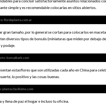
ndables para concluir satisfactoriamente asuntos relacionados con
ante simple y es recomendable colocarlas en sitios abiertos.
to: flordeplanta.com.ar
r gran tamaño, por lo general se cortan para colocarlos en maceta
isten diversos tipos de bonsáis (miniaturas que miden por debajo de
 y podaje.
oto: bonsaibark.com
resentan estasflores que son utilizadas cada año en China para celeb
uerte, lo positivo y las cosas buenas.
: plantas.facilisimo.com
y llena de paz el hogar e incluso tu oficina.