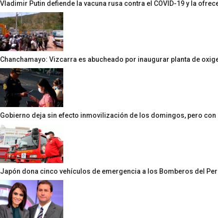
Vladimir Putin defiende la vacuna rusa contra el COVID-19 y la ofrece
Chanchamayo: Vizcarra es abucheado por inaugurar planta de oxige
Gobierno deja sin efecto inmovilización de los domingos, pero con 
Japón dona cinco vehículos de emergencia a los Bomberos del Per