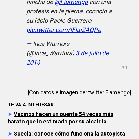
hincha de
@Flamengo
con una
protesis en la pierna, conocio a
su idolo Paolo Guerrero.
pic.twitter.com/IFIaiZAQPe
— Inca Warriors
(@Inca_Warriors)
3 de julio de
2016
[Con datos e imagen de: twitter Flamengo]
TE VA A INTERESAR:
➤
Vecinos hacen un puente 54 veces más
barato que lo estimado por su alcaldía
➤
Suecia: conoce cómo funciona la autopista