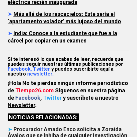
eléctrica recién inaugurada
➤
Más allá de los rascacielos: Este sería el
‘apartamento volador’ más lujoso del mundo
➤
India: Conoce a la estudiante que fue a la
cárcel por copiar en un examen
Si te interesó lo que acabas de leer, recuerda que
puedes seguir nuestras últimas publicaciones por
Facebook,
Twitter
y puedes suscribirte aquí a
nuestro
newsletter.
¡Hola No te pierdas ningún informe periodístico
de
Tiempo26.com
Síguenos en nuestra página
de
Facebook
,
Twitter
y suscríbete a nuestro
Newsletter
.
NOTICIAS RELACIONADAS:
➤
Procurador Amado Enco solicita a Zoraida
Ávalos que se inhiba de cualquier investigación