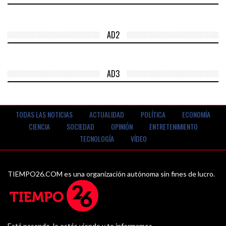
AD2
AD3
TODAS LAS NOTICIAS
ACTUALIDAD
POLÍTICA
ECONOMÍA
CIENCIA
SOCIEDAD
OPINIÓN
ENTRETENIMIENTO
TECNOLOGÍA
VÍDEO
TIEMPO26.COM es una organización autónoma sin fines de lucro.
Está pasando, lo estás viendo y te informamos