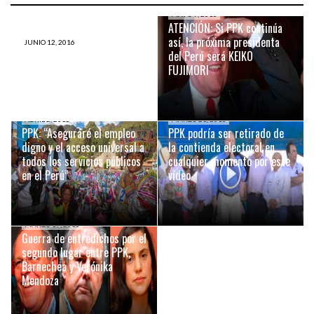
MAYO 9, 2016
ATENCIÓN: Si PPK continúa
así, la próxima presidenta
JUNIO 12, 2016
Juan Mendoza: Lo que nos
del Perú será KEIKO
deja la segunda vuelta
FUJIMORI
ABRIL 2, 2016
MARZO 21, 2016
PPK: “Aseguraré el empleo
PPK podría ser retirado de
digno y el acceso universal a
la contienda electoral en
todos los servicios públicos
cualquier momento por este
en el Perú”
vídeo
MARZO 17, 2016
Guerra de entredichos por el
segundo lugar entre PPK,
Barnechea y Verónika
Mendoza