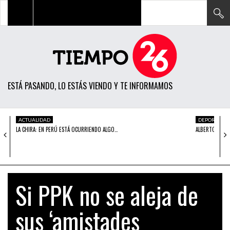
TODAS LAS NOTICIAS
ACTUALIDAD
ESTÁ PASANDO, LO ESTÁS VIENDO Y TE INFORMAMOS
POLÍTICA
ECONOMÍA
ACTUALIDAD
DEPORTES
LA CHIRA: EN PERÚ ESTÁ OCURRIENDO ALGO…
ALBERTO PLAZA
SOCIEDAD
CIENCIA
OPINIÓN
Si PPK no se aleja de
ENTRETENIMIENTO
sus ‘amistades
TECH