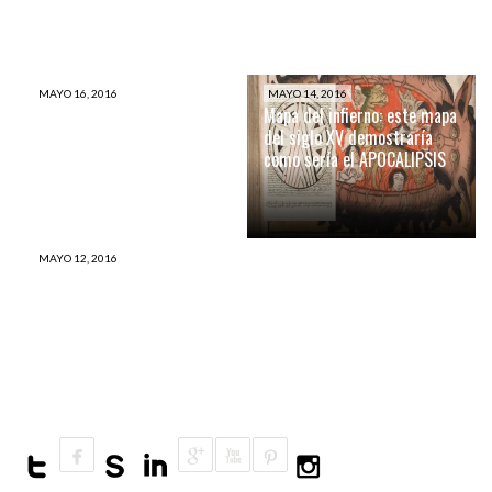
MAYO 16, 2016
MAYO 14, 2016
Crean medicamento que
Mapa del infierno: este mapa
evita la proliferación de las
del siglo XV demostraría
células cancerosas
como sería el APOCALIPSIS
MAYO 12, 2016
Cinco islas del Pacífico
desaparecen víctimas del
cambio climático