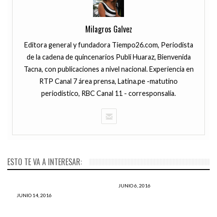
Milagros Galvez
Editora general y fundadora Tiempo26.com, Periodista
de la cadena de quincenarios Publi Huaraz, Bienvenida
Tacna, con publicaciones a nivel nacional. Experiencia en
RTP Canal 7 área prensa, Latina.pe -matutino
periodístico, RBC Canal 11 - corresponsalía.
ESTO TE VA A INTERESAR:
JUNIO 6, 2016
Descubren que una ciudad
JUNIO 14, 2016
Investigador genera
perdida en el oceáno no fue
electricidad y gas con orina
construida por humanos