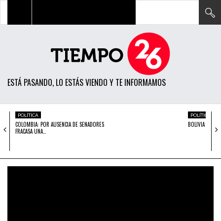
TODAS LAS NOTICIAS
ACTUALIDAD
ESTÁ PASANDO, LO ESTÁS VIENDO Y TE INFORMAMOS
POLÍTICA
ECONOMÍA
POLÍTICA
POLÍTICA
COLOMBIA: POR AUSENCIA DE SENADORES
BOLIVIA RECHAZ
SOCIEDAD
FRACASA UNA…
CIENCIA
OPINIÓN
ENTRETENIMIENTO
TECH