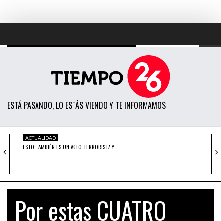
TODAS LAS NOTICIAS
ACTUALIDAD
ESTÁ PASANDO, LO ESTÁS VIENDO Y TE INFORMAMOS
POLÍTICA
ECONOMÍA
ACTUALIDAD
ESTO TAMBIÉN ES UN ACTO TERRORISTA Y…
SOCIEDAD
CIENCIA
OPINIÓN
JUAN MENDOZA: LO QUE NOS DEJA LA…
OPINIÓN
Por estas CUATRO
ENTRETENIMIENTO
ACTUALIDAD