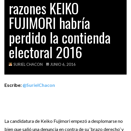
razones KEIKO
BENICIO RÍOS OCSA: ESTE SERÍA EL PRIMER…
TECH
FUJIMORI habría
VIDEOS
ACTUALIDAD
CONGRESISTA PRESENTA PROYECTO DE LEY QUE
perdido la contienda
IMPEDIRÁ…
electoral 2016
OPINIÓN
LA PEOR PESADILLA DE VERÓNIKA MENDOZA SE…
SURIEL CHACON
JUNIO 6, 2016
Escribe:
@SurielChacon
La candidatura de Keiko Fujimori empezó a desplomarse no
bien que salió una denuncia en contra de su ‘brazo derecho’ y