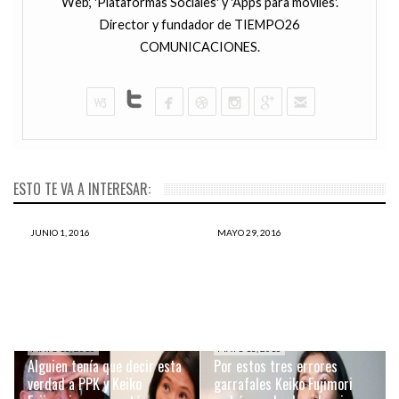
Web', 'Plataformas Sociales' y 'Apps para móviles'.
Director y fundador de TIEMPO26
COMUNICACIONES.
ESTO TE VA A INTERESAR:
JUNIO 1, 2016
MAYO 29, 2016
Esto es lo que tienes que
TERRIBLE: El peor error de
leer antes del 5 de junio de
Keiko Fujimori ha sido
2016
pactar con la minería ilegal
MAYO 16, 2016
MAYO 13, 2016
Alguien tenía que decir esta
Por estos tres errores
verdad a PPK y Keiko
garrafales Keiko Fujimori