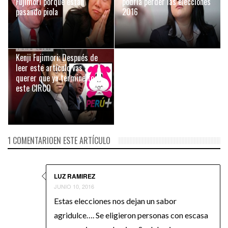
Fujimori porque están
podría perder las elecciones
pasando piola
2016
MAYO 4, 2016
Kenji Fujimori: Después de
leer este artículo vas a
querer que ya termine todo
este CIRCO
1 COMENTARIOEN ESTE ARTÍCULO
LUZ RAMIREZ
JUNIO 10, 2016
Estas elecciones nos dejan un sabor
agridulce…. Se eligieron personas con escasa