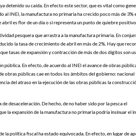
ya detenido su caída. En efecto este sector, que es vital como gen
do al INEI, la manufactura no primaria ha crecido poco más de 3% 
e abril es flor de un día o si representa un punto de quiebre positivo
tividad pesquera que arrastra a la manufactura primaria. En conjunt
educido la tasa de crecimiento de abril en más de 2%. Hay que reco
 que tasas de expansión y contracción de más de dos dígitos son us
n pública. En efecto, de acuerdo al INEI el avance de obras públic
 de obras públicas cae en todos los ámbitos del gobierno: nacional
ncia del atraso en la ejecución de las obras públicas la construcci
 de desaceleración. De hecho, de no haber sido por la pesca el
ue la expansión de la manufactura no primaria podría insinuar el in
de la política fiscal ha estado equivocada. En efecto, en lugar de a