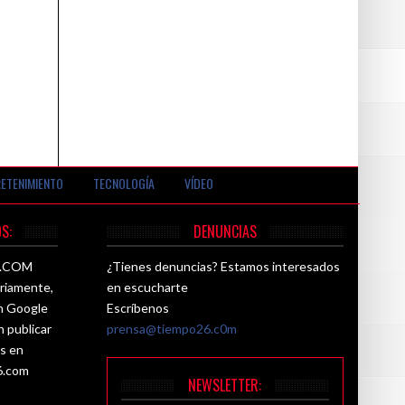
ETENIMIENTO
TECNOLOGÍA
VÍDEO
S:
DENUNCIAS
26.COM
¿Tienes denuncias? Estamos interesados
ariamente,
en escucharte
ún Google
Escríbenos
n publicar
prensa@tiempo26.c0m
es en
6.com
NEWSLETTER: