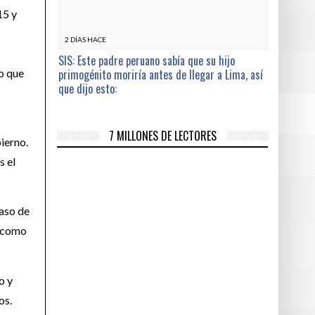
15 y
2 DÍAS HACE
SIS: Este padre peruano sabía que su hijo
lo que
primogénito moriría antes de llegar a Lima, así
que dijo esto:
7 MILLONES DE LECTORES
ierno.
s el
aso de
, como
o y
os.