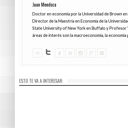
Juan Mendoza
Doctor en economía por la Universidad de Brown en 
Director de la Maestría en Economía de la Universida
State University of New York en Buffalo y Profesor 
áreas de interés son la macroeconomía, la economía 
JUNIO 15, 201
JUNIO 13, 201
Alberto Pla
Juan de la 
ESTO TE VA A INTERESAR:
Suriel Chac
impotente?