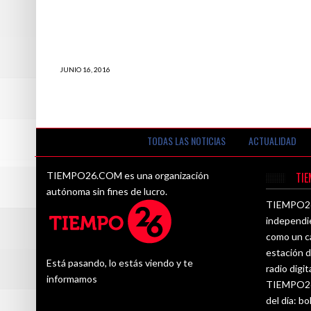
JUNIO 16, 2016
¿Verónika Mendoza pretende la Defensoría
del Pueblo? Por Suriel Chacon.
TODAS LAS NOTICIAS
ACTUALIDAD
TIEMPO26.COM es una organización
TI
autónoma sin fines de lucro.
TIEMPO26.
independi
como un ca
estación d
Está pasando, lo estás viendo y te
radio digit
informamos
TIEMPO26.
del día: bo