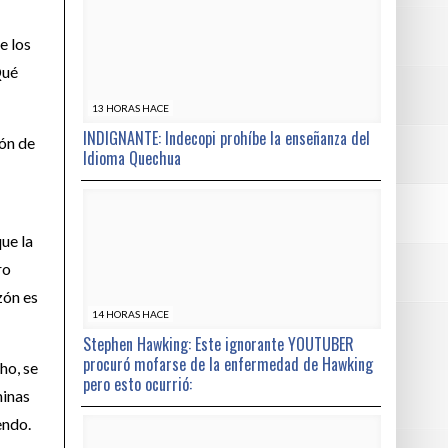
e los
Qué
13 HORAS HACE
INDIGNANTE: Indecopi prohíbe la enseñanza del
ión de
Idioma Quechua
ue la
ro
zón es
14 HORAS HACE
Stephen Hawking: Este ignorante YOUTUBER
procuró mofarse de la enfermedad de Hawking
ho, se
pero esto ocurrió:
minas
endo.