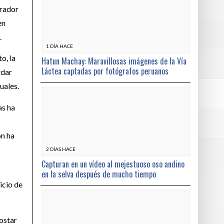
erador
en
.
1 DÍA HACE
o, la
Hatun Machay: Maravillosas imágenes de la Vía
Láctea captadas por fotógrafos peruanos
rdar
uales.
as ha
ón ha
2 DÍAS HACE
Capturan en un vídeo al mejestuoso oso andino
en la selva después de mucho tiempo
icio de
postar