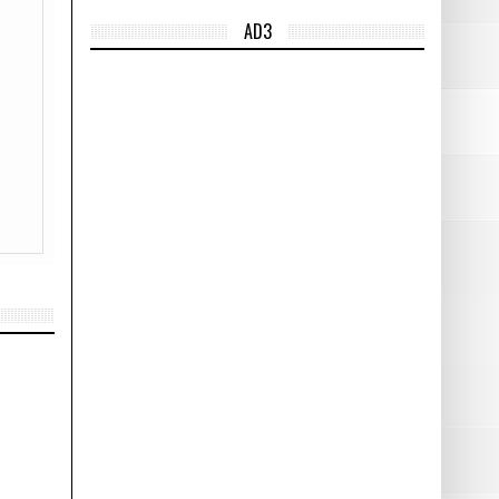
AD3
iel