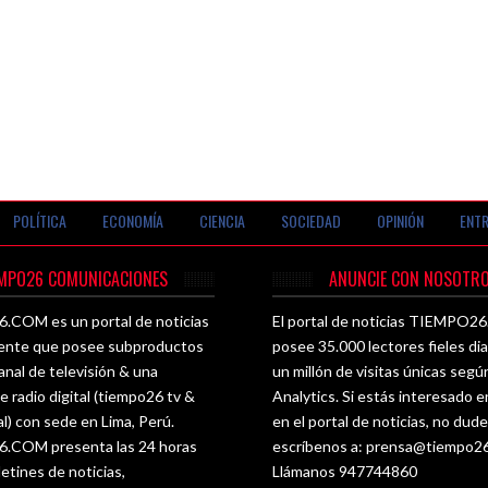
POLÍTICA
ECONOMÍA
CIENCIA
SOCIEDAD
OPINIÓN
ENTR
EMPO26 COMUNICACIONES
ANUNCIE CON NOSOTRO
COM es un portal de noticias
El portal de noticias TIEMPO
ente que posee subproductos
posee 35.000 lectores fieles di
nal de televisión & una
un millón de visitas únicas seg
e radio digital (tiempo26 tv &
Analytics. Si estás interesado e
al) con sede en Lima, Perú.
en el portal de noticias, no dud
COM presenta las 24 horas
escríbenos a:
prensa@tiempo2
letines de noticias,
Llámanos 947744860