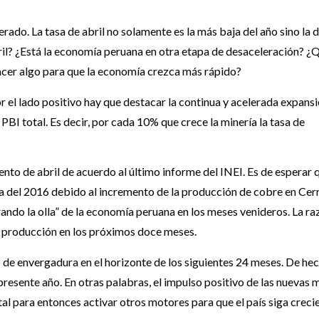
ado. La tasa de abril no solamente es la más baja del año sino la d
ril? ¿Está la economía peruana en otra etapa de desaceleración? ¿
acer algo para que la economía crezca más rápido?
 el lado positivo hay que destacar la continua y acelerada expans
BI total. Es decir, por cada 10% que crece la minería la tasa de
nto de abril de acuerdo al último informe del INEI. Es de esperar q
da del 2016 debido al incremento de la producción de cobre en Cer
ando la olla” de la economía peruana en los meses venideros. La ra
u producción en los próximos doce meses.
e envergadura en el horizonte de los siguientes 24 meses. De hec
presente año. En otras palabras, el impulso positivo de las nuevas 
al para entonces activar otros motores para que el país siga creci