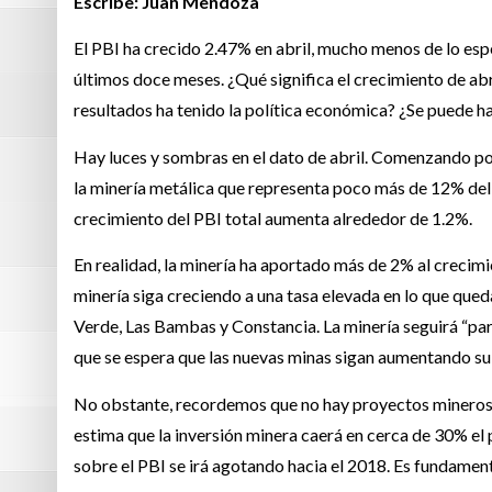
Escribe: Juan Mendoza
El PBI ha crecido 2.47% en abril, mucho menos de lo esper
últimos doce meses. ¿Qué significa el crecimiento de ab
resultados ha tenido la política económica? ¿Se puede h
Hay luces y sombras en el dato de abril. Comenzando por
la minería metálica que representa poco más de 12% del P
crecimiento del PBI total aumenta alrededor de 1.2%.
En realidad, la minería ha aportado más de 2% al crecimie
minería siga creciendo a una tasa elevada en lo que que
Verde, Las Bambas y Constancia. La minería seguirá “par
que se espera que las nuevas minas sigan aumentando s
No obstante, recordemos que no hay proyectos mineros d
estima que la inversión minera caerá en cerca de 30% el 
sobre el PBI se irá agotando hacia el 2018. Es fundament