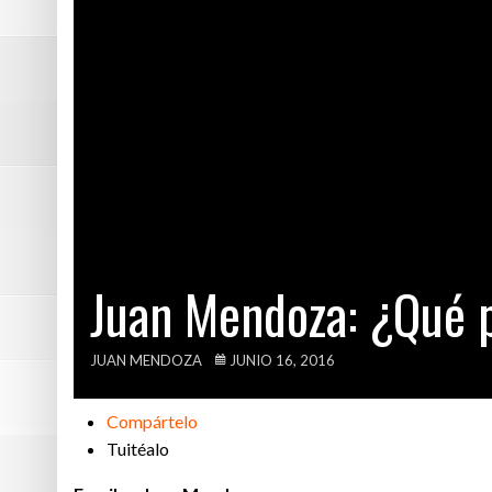
Colombia: por a
Comprueban que
Bolivia rechaza
Afirman haber e
Juan Mendoza: ¿Qué 
JUAN MENDOZA
JUNIO 16, 2016
Compártelo
Tuitéalo