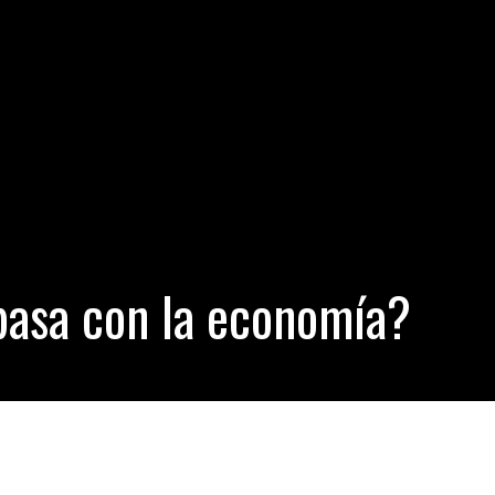
usencia de senadores fracasa una ley contra el ausentismo
- junio 
 los gatos entienden las leyes de Newton
- junio 16, 2016
 las 100.000 gallinas de Bill Gates donadas para reducir la pobreza
ncontrado un monstruoso kraken en la Antártida gracias a Google
pasa con la economía?