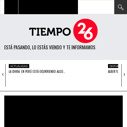
TODAS LAS NOTICIAS
ACTUALIDAD
ESTÁ PASANDO, LO ESTÁS VIENDO Y TE INFORMAMOS
POLÍTICA
ECONOMÍA
ACTUALIDAD
DEPORTES
LA CHIRA: EN PERÚ ESTÁ OCURRIENDO ALGO…
ALBERTO PLAZA
SOCIEDAD
CIENCIA
OPINIÓN
ENTRETENIMIENTO
TECH