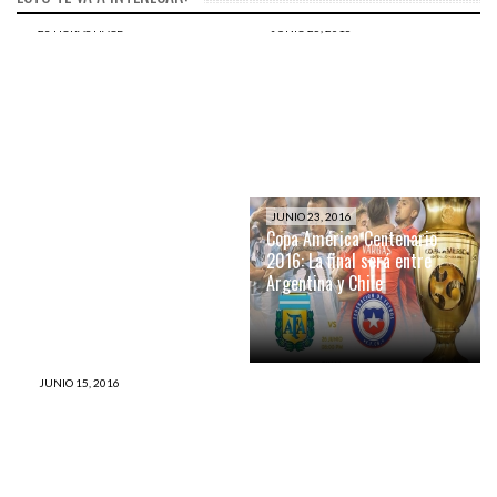
23 HORAS HACE
JUNIO 25, 2016
Perú acaba de romper un
Este informe te cuenta en
RÉCORD MUNDIAL en el
tres simples pasos cómo
World Classic Powerlifting
será la gran final de la Copa
Championships 2016
América Centenario 2016
JUNIO 24, 2016
Este es el hombre que hizo
llorar de alegría a la
JUNIO 23, 2016
Copa América Centenario
humanidad con sus goles y
2016: La final será entre
que jugará por el Cienciano
Argentina y Chile
JUNIO 15, 2016
Alberto Plaza es un perfecto
bandido. Por Suriel Chacon.
♪♫