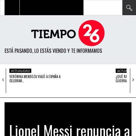
TODAS LAS NOTICIAS
ACTUALIDAD
ESTÁ PASANDO, LO ESTÁS VIENDO Y TE INFORMAMOS
POLÍTICA
ECONOMÍA
ACTUALIDAD
ACTUALIDAD
VERÓNIKA MENDOZA VIAJÓ A ESPAÑA A
¿QUÉ RAYOS E
SOCIEDAD
CELEBRAR…
GUERRA…
CIENCIA
OPINIÓN
ENTRETENIMIENTO
Lionel Messi renuncia a
TECH