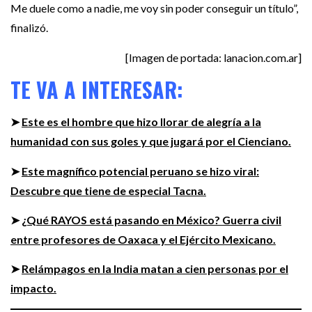
Me duele como a nadie, me voy sin poder conseguir un título”,
finalizó.
[
Imagen de portada: lanacion.com.ar]
TE VA A INTERESAR:
➤
Este es el hombre que hizo llorar de alegría a la
humanidad con sus goles y que jugará por el Cienciano.
➤
Este magnífico potencial peruano se hizo viral:
Descubre que tiene de especial Tacna.
➤
¿Qué RAYOS está pasando en México? Guerra civil
entre profesores de Oaxaca y el Ejército Mexicano.
➤
Relámpagos en la India matan a cien personas por el
impacto.