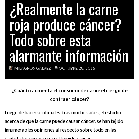
¿Realmente la carne
EL PASADO DE LA SEÑORA ROSA MARÍA…
TECH
roja produce cáncer?
VIDEOS
ACTUALIDAD
¿PPK DEBERÍA DE SER RETIRADO
Todo sobre esta
INMEDIATAMENTE DE…
alarmante información
ACTUALIDAD
VIRAL: CON UNA SOLA CARTA PONEN EN…
MILAGROS GALVEZ
OCTUBRE 28, 2015
¿Cuánto aumenta el consumo de carne el riesgo de
contraer cáncer?
Luego de hacerse oficiales, tras muchos años, el estudio
acerca de que la carne puede causar cáncer, se han tejido
innumerables opiniones al respecto sobre todo en las
cantidades que originan el temido cáncer.