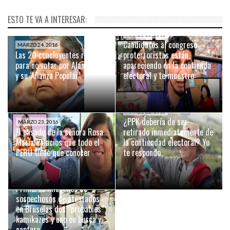
ESTO TE VA A INTERESAR:
MARZO 23, 2016
Candidatos al congreso
MARZO 24, 2016
Las 20 concluyentes razones
proterroristas están
para no votar por Alan García
apareciendo en la contienda
y su ‘Alianza Popular’
electoral y te muestro:
MARZO 22, 2016
¿PPK debería de ser
MARZO 23, 2016
El pasado de la señora Rosa
retirado inmediatamente de
María Palacios que todo el
la contiendad electoral? Yo
PERÚ tiene que conocer
te respondo
MARZO 22, 2016
Primeras imágenes de
sospechosos de atentados
en Bruselas dos “probables”
kamikazes y uno en busca y
captura