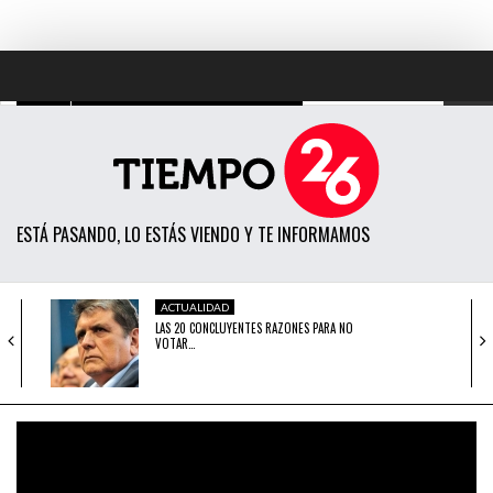
TODAS LAS NOTICIAS
ACTUALIDAD
ESTÁ PASANDO, LO ESTÁS VIENDO Y TE INFORMAMOS
POLÍTICA
ECONOMÍA
ACTUALIDAD
LAS 20 CONCLUYENTES RAZONES PARA NO
SOCIEDAD
VOTAR…
CIENCIA
ACTUALIDAD
CANDIDATOS AL CONGRESO PROTERRORISTAS
OPINIÓN
ESTÁN APARECIENDO EN…
ENTRETENIMIENTO
ACTUALIDAD