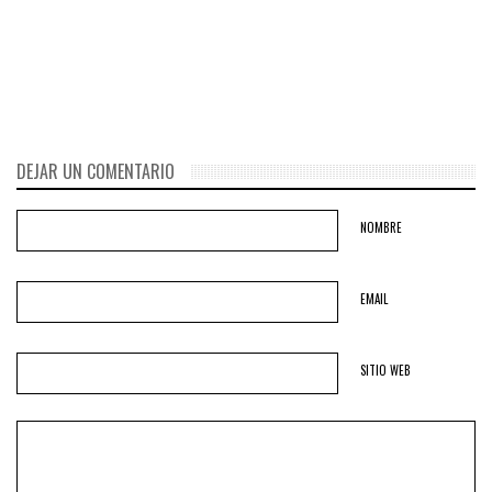
250 mujeres por haberse
negado a convertirse en
esclavas sexuales
DEJAR UN COMENTARIO
NOMBRE
EMAIL
SITIO WEB