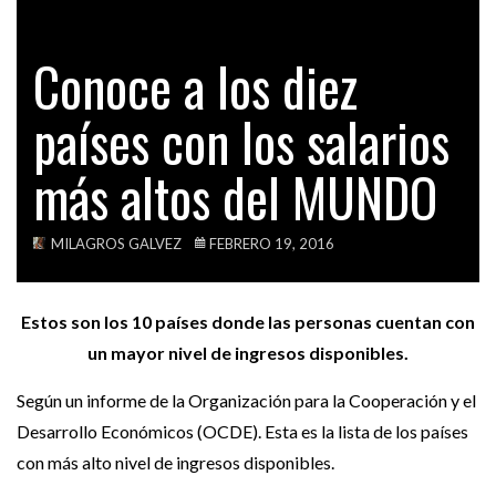
EL PERÚ SORPRENDE AL MUNDO ENTERO POR…
TECH
Conoce a los diez
VIDEOS
ACTUALIDAD
INSTITUTO GEOFÍSICO DEL PERÚ ADVIERTE UN
países con los salarios
POTENTE…
más altos del MUNDO
POLÍTICA
ESTE VÍDEO PODRÍA PERJUDICAR SERIAMENTE A
PPK…
MILAGROS GALVEZ
FEBRERO 19, 2016
Estos son los 10 países donde las personas cuentan con
un mayor nivel de ingresos disponibles.
Según un informe de la Organización para la Cooperación y el
Desarrollo Económicos (OCDE). Esta es la lista de los países
con más alto nivel de ingresos disponibles.