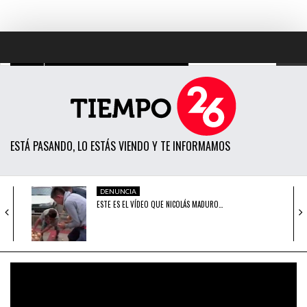
TODAS LAS NOTICIAS
ACTUALIDAD
ESTÁ PASANDO, LO ESTÁS VIENDO Y TE INFORMAMOS
POLÍTICA
ECONOMÍA
DENUNCIA
ESTE ES EL VÍDEO QUE NICOLÁS MADURO…
SOCIEDAD
CIENCIA
ACTUALIDAD
ALEJANDRO TOLEDO: PODER JUDICIAL ABRE
OPINIÓN
PROCESO JUDICIAL…
ENTRETENIMIENTO
ACTUALIDAD