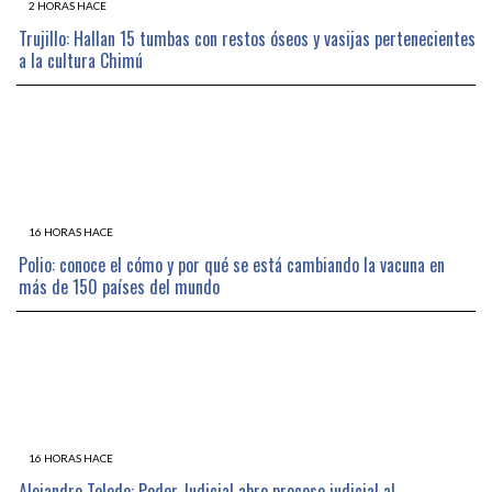
2 HORAS HACE
Trujillo: Hallan 15 tumbas con restos óseos y vasijas pertenecientes
a la cultura Chimú
16 HORAS HACE
Polio: conoce el cómo y por qué se está cambiando la vacuna en
más de 150 países del mundo
16 HORAS HACE
Alejandro Toledo: Poder Judicial abre proceso judicial al