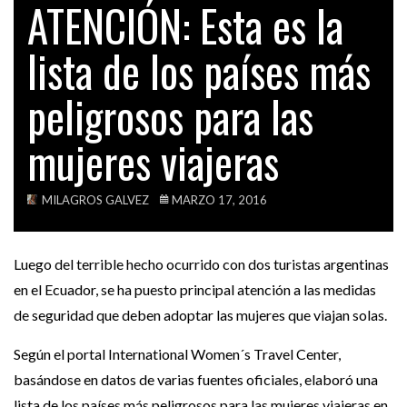
ATENCIÓN: Esta es la
EL CASO DE HEATHER BARWICK, HIJA DE…
TECH
lista de los países más
VIDEOS
ACTUALIDAD
PPK: VOY A ELIMINAR EL 2X1 PARA…
peligrosos para las
mujeres viajeras
OPINIÓN
EXEMBAJADOR DE PERÚ EN VENEZUELA TIENE
ALGO…
MILAGROS GALVEZ
MARZO 17, 2016
Luego del terrible hecho ocurrido con dos turistas argentinas
en el Ecuador, se ha puesto principal atención a las medidas
de seguridad que deben adoptar las mujeres que viajan solas.
Según el portal International Women´s Travel Center,
basándose en datos de varias fuentes oficiales, elaboró una
lista de los países más peligrosos para las mujeres viajeras en