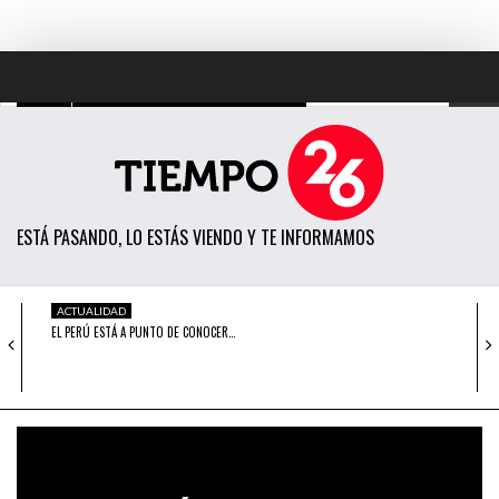
TODAS LAS NOTICIAS
ACTUALIDAD
ESTÁ PASANDO, LO ESTÁS VIENDO Y TE INFORMAMOS
POLÍTICA
ECONOMÍA
ACTUALIDAD
EL PERÚ ESTÁ A PUNTO DE CONOCER…
SOCIEDAD
CIENCIA
ACTUALIDAD
CONOCE A LAS PERSONALIDADES
OPINIÓN
HOLLYWOODENSES QUE HAN…
ENTRETENIMIENTO
ACTUALIDAD