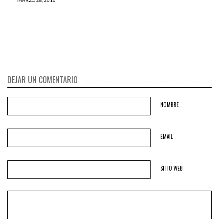
Agentes de la PNP detienen
a cinco ciudadanos por no
cantar el HIMNO NACIONAL
DEJAR UN COMENTARIO
NOMBRE
EMAIL
SITIO WEB