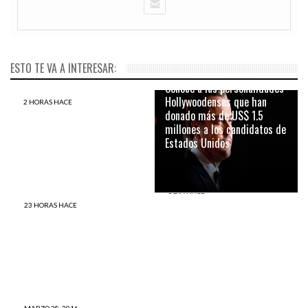
ESTO TE VA A INTERESAR:
19 HORAS HACE
Conoce a las personalidades
Hollywoodenses que han
2 HORAS HACE
Con esta publicación podrás
donado más de US$ 1.5
identificar a un IDIOTA en
millones a los candidatos de
menos de dos segundos
Estados Unidos
1 DÍA HACE
Mario Vargas Llosa cumple
23 HORAS HACE
El caso de Heather Barwick,
80 años y te traemos los 11
hija de dos lesbianas genera
libros que no puedes dejar
debate a nivel mundial
de leer de él
MARZO 28, 2016