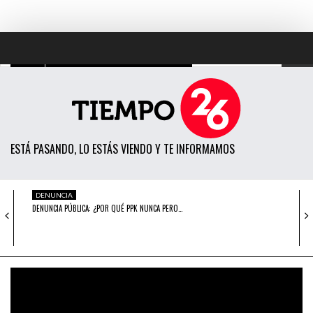
TODAS LAS NOTICIAS
ACTUALIDAD
ESTÁ PASANDO, LO ESTÁS VIENDO Y TE INFORMAMOS
POLÍTICA
ECONOMÍA
DENUNCIA
DENUNCIA PÚBLICA: ¿POR QUÉ PPK NUNCA PERO…
SOCIEDAD
CIENCIA
OPINIÓN
LA ECOGRAFÍA 4D DE LA “IZQUIERDA” PERUANA
OPINIÓN
ENTRETENIMIENTO
DENUNCIA