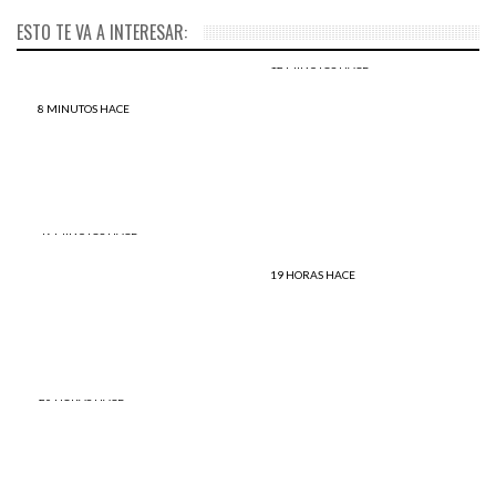
ESTO TE VA A INTERESAR:
12 MINUTOS HACE
El verdugo más temible del
Estado Islámico fue
8 MINUTOS HACE
Lince: acosadores sexuales
capturado por el Ejército
serán multados con S/3,950
sirio
49 MINUTOS HACE
DENUNCIA PÚBLICA: ¿Por
qué PPK nunca pero nunca
19 HORAS HACE
habló de GERDAU, DIACO y
INCREÍBLE: Así se vive el
SIDERPERÚ?
verano en Siberia
20 HORAS HACE
Sandra Ávila Beltrán la
auténtica ‘Reina del Sur’
destruye la candidatura
Keiko Fujimori con un vídeo