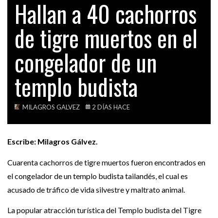
Hallan a 40 cachorros
SANDRA ÁVILA BELTRÁN LA AUTÉNTICA ‘REINA
TECH
DEL…
de tigre muertos en el
VIDEOS
OPINIÓN
UN FALSO ÍDOLO DE BARRO LLAMADO ‘POPY…
congelador de un
templo budista
DENUNCIA
LA REPORTERA MAYRA ALBÁN TIENE QUE
RESPONDER…
MILAGROS GALVEZ
2 DÍAS HACE
Escribe: Milagros Gálvez.
Cuarenta cachorros de tigre muertos fueron encontrados en
el congelador de un templo budista tailandés, el cual es
acusado de tráfico de vida silvestre y maltrato animal.
La popular atracción turística del Templo budista del Tigre