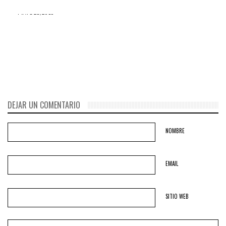
MAYO 28, 2016
Todo sobre los
#Chlimperaudios que han
ocasionado un TERREMOTO
PERIODÍSTICO en el Perú
DEJAR UN COMENTARIO
NOMBRE
EMAIL
SITIO WEB