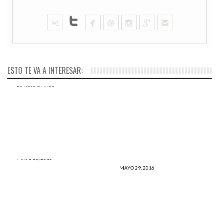
ESTO TE VA A INTERESAR:
JUNIO 1, 2016
La reportera Mayra Albán
23 HORAS HACE
DENUNCIA PÚBLICA: ¿Por qué
tiene que responder sobre el
PPK nunca pero nunca habló
CHONGAZO PERIODÍSTICO
de GERDAU, DIACO y
que se armó en
SIDERPERÚ?
Panamericana
MAYO 30, 2016
Este es el error de PPK que
MAYO 29, 2016
podría llevarlo al abismo en
TERRIBLE: El peor error de
48 horas y perder las
Keiko Fujimori ha sido
elecciones
pactar con la minería ilegal