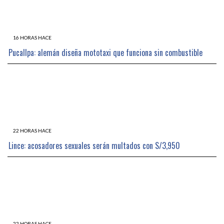
16 HORAS HACE
Pucallpa: alemán diseña mototaxi que funciona sin combustible
22 HORAS HACE
Lince: acosadores sexuales serán multados con S/3,950
22 HORAS HACE