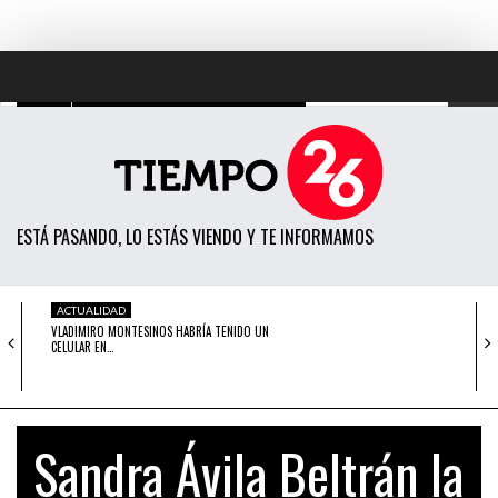
TODAS LAS NOTICIAS
ACTUALIDAD
ESTÁ PASANDO, LO ESTÁS VIENDO Y TE INFORMAMOS
POLÍTICA
ECONOMÍA
ACTUALIDAD
VLADIMIRO MONTESINOS HABRÍA TENIDO UN
SOCIEDAD
CELULAR EN…
CIENCIA
DENUNCIA
DENUNCIA PÚBLICA: ¿POR QUÉ PPK NUNCA PERO…
OPINIÓN
Sandra Ávila Beltrán la
ENTRETENIMIENTO
OPINIÓN