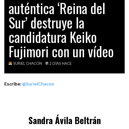
auténtica ‘Reina del
LA ECOGRAFÍA 4D DE LA “IZQUIERDA” PERUANA
TECH
Sur’ destruye la
VIDEOS
DENUNCIA
SANDRA ÁVILA BELTRÁN LA AUTÉNTICA ‘REINA
candidatura Keiko
DEL…
Fujimori con un vídeo
OPINIÓN
UN FALSO ÍDOLO DE BARRO LLAMADO ‘POPY…
SURIEL CHACON
2 DÍAS HACE
Escribe:
@SurielChacon
Sandra Ávila Beltrán