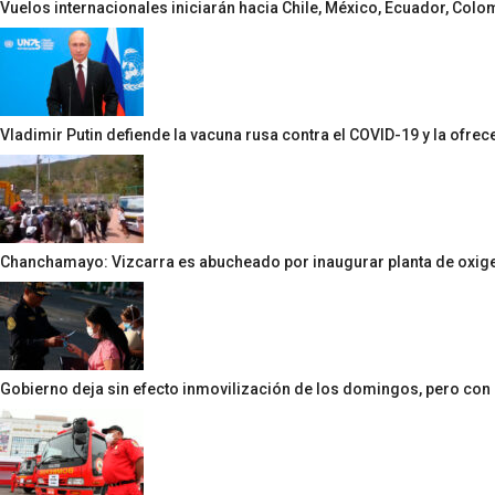
Vuelos internacionales iniciarán hacia Chile, México, Ecuador, Colom
Vladimir Putin defiende la vacuna rusa contra el COVID-19 y la ofrece
Chanchamayo: Vizcarra es abucheado por inaugurar planta de oxige
Gobierno deja sin efecto inmovilización de los domingos, pero con 