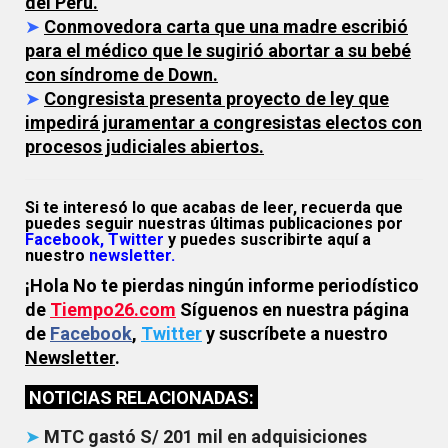
del Perú.
➤
Conmovedora carta que una madre escribió
para el médico que le sugirió abortar a su bebé
con síndrome de Down.
➤
Congresista presenta proyecto de ley que
impedirá juramentar a congresistas electos con
procesos judiciales abiertos.
Si te interesó lo que acabas de leer, recuerda que
puedes seguir nuestras últimas publicaciones por
Facebook,
Twitter
y puedes suscribirte aquí a
nuestro
newsletter.
¡Hola No te pierdas ningún informe periodístico
de
Tiempo26.com
Síguenos en nuestra página
de
Facebook
,
Twitter
y suscríbete a nuestro
Newsletter
.
NOTICIAS RELACIONADAS:
➤
MTC gastó S/ 201 mil en adquisiciones