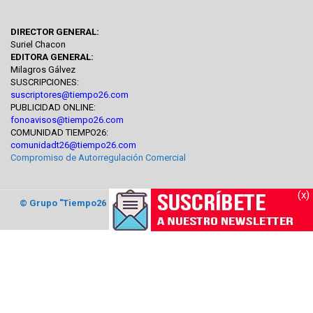
DIRECTOR GENERAL:
Suriel Chacon
EDITORA GENERAL:
Milagros Gálvez
SUSCRIPCIONES:
suscriptores@tiempo26.com
PUBLICIDAD ONLINE:
fonoavisos@tiempo26.com
COMUNIDAD TIEMPO26:
comunidadt26@tiempo26.com
Compromiso de Autorregulación Comercial
(x)
© Grupo "Tiempo26 Comunicaciones"
2017. Todos los derechos
reservados.