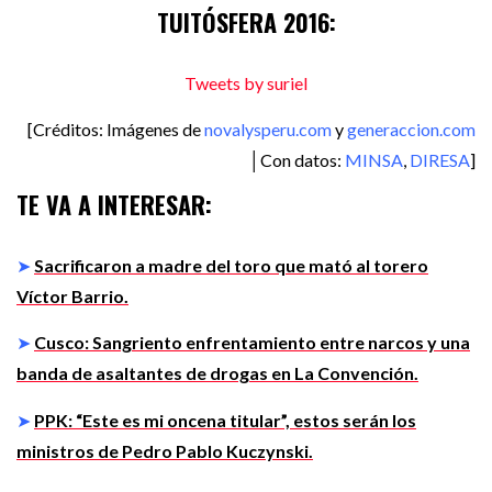
TUITÓSFERA 2016:
Tweets by suriel
[Créditos: Imágenes de
novalysperu.com
y
generaccion.com
│Con datos:
MINSA
,
DIRESA
]
TE VA A INTERESAR:
➤
Sacrificaron a madre del toro que mató al torero
Víctor Barrio.
➤
Cusco: Sangriento enfrentamiento entre narcos y una
banda de asaltantes de drogas en La Convención.
➤
PPK: “Este es mi oncena titular”, estos serán los
ministros de Pedro Pablo Kuczynski.