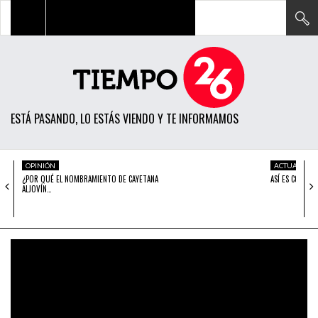
TODAS LAS NOTICIAS
ACTUALIDAD
ESTÁ PASANDO, LO ESTÁS VIENDO Y TE INFORMAMOS
POLÍTICA
ECONOMÍA
OPINIÓN
ACTUALIDAD
¿POR QUÉ EL NOMBRAMIENTO DE CAYETANA
ASÍ ES COMO C
SOCIEDAD
ALJOVÍN…
CIENCIA
OPINIÓN
ENTRETENIMIENTO
TECH