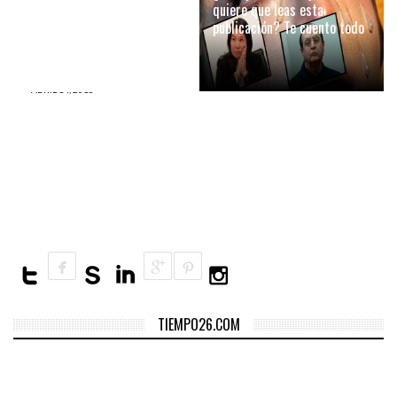
48 horas y perder las
quiere que leas esta
elecciones
publicación? Te cuento todo
ABRIL 14, 2016
De esta manera han
reaccionado los TUITEROS
después de la emboscada en
el VRAEM
TIEMPO26.COM