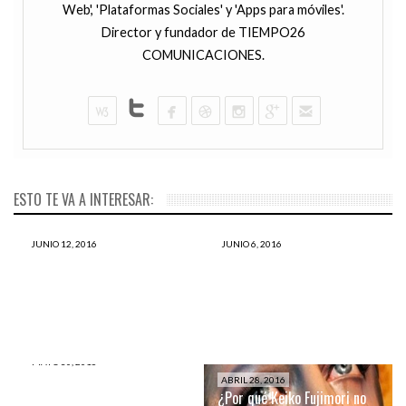
Web', 'Plataformas Sociales' y 'Apps para móviles'.
Director y fundador de TIEMPO26
COMUNICACIONES.
ESTO TE VA A INTERESAR:
JUNIO 12, 2016
JUNIO 6, 2016
Esto también es un acto
Claudia Cisneros: Estas son
terrorista y nadie en el Perú
todas las PATINADAS de la
se ha INDIGNADO, ¿Por qué?
citada “PERIODISTA”
MAYO 30, 2016
Este es el error de PPK que
ABRIL 28, 2016
podría llevarlo al abismo en
¿Por qué Keiko Fujimori no