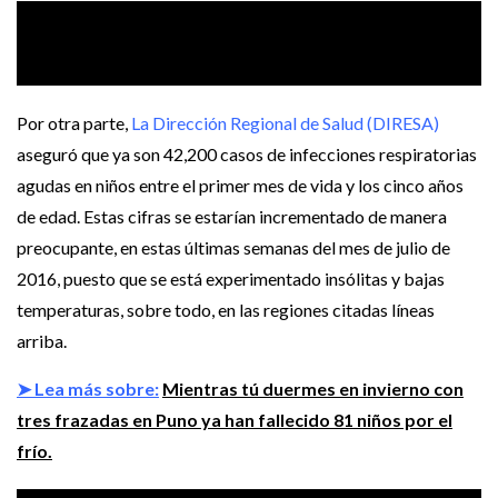
Los infantes y los ciudadanos de tercera edad son los más
afectados por esta ola de frío en el sur del Perú │ Foto:
Generación.com
Por otra parte,
La Dirección Regional de Salud (DIRESA)
aseguró que ya son 42,200 casos de infecciones respiratorias
agudas en niños entre el primer mes de vida y los cinco años
de edad. Estas cifras se estarían incrementado de manera
preocupante, en estas últimas semanas del mes de julio de
2016, puesto que se está experimentado insólitas y bajas
temperaturas, sobre todo, en las regiones citadas líneas
arriba.
➤ Lea más sobre:
Mientras tú duermes en invierno con
tres frazadas en Puno ya han fallecido 81 niños por el
frío.