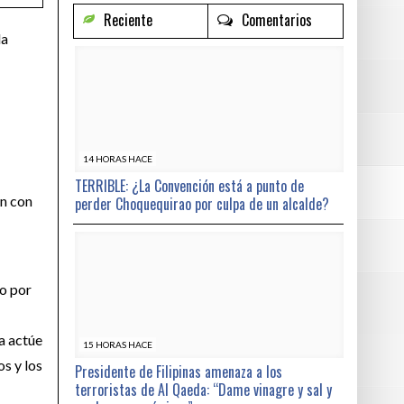
Reciente
Comentarios
la
14 HORAS HACE
TERRIBLE: ¿La Convención está a punto de
an con
perder Choquequirao por culpa de un alcalde?
do por
ra actúe
15 HORAS HACE
os y los
Presidente de Filipinas amenaza a los
terroristas de Al Qaeda: “Dame vinagre y sal y