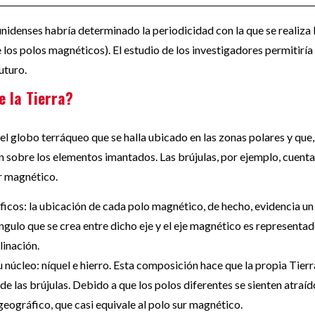
nidenses habría determinado la periodicidad con la que se realiza 
 los polos magnéticos). El estudio de los investigadores permitiría
uturo.
e la Tierra?
 globo terráqueo que se halla ubicado en las zonas polares y que,
n sobre los elementos imantados. Las brújulas, por ejemplo, cuent
ur magnético.
icos: la ubicación de cada polo magnético, de hecho, evidencia un
ángulo que se crea entre dicho eje y el eje magnético es representa
linación.
u núcleo: níquel e hierro. Esta composición hace que la propia Tier
e las brújulas. Debido a que los polos diferentes se sienten atraíd
 geográfico, que casi equivale al polo sur magnético.