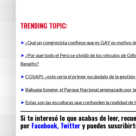
TRENDING TOPIC:
➤
¿Qué un congresista confiese que es GAY es motivo de
➤
¿Por qué todo el Perú se olvidó de los vínculos de G
Rengifo?
➤
COSAPI: ¿este sería el primer escándalo de la gestió
➤
Bahuaja Sonene, el Parque Nacional amenazado por la 
➤
Estas son las esculturas que confunden la realidad de t
Si te interesó lo que acabas de leer, rec
por
Facebook,
Twitter
y puedes suscribirt