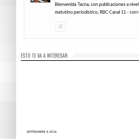
Bienvenida Tacna, con publicaciones a nivel
matutino periodístico, RBC Canal 11 - corr
AGOSTO 25, 2
AGOSTO 19, 2
Investigaci
Investigado
menores tie
para combat
ESTO TE VA A INTERESAR:
millonarios
defensas
SEPTIEMBRE 4, 2016
EEUU: Por qué las autoridades ordenaron