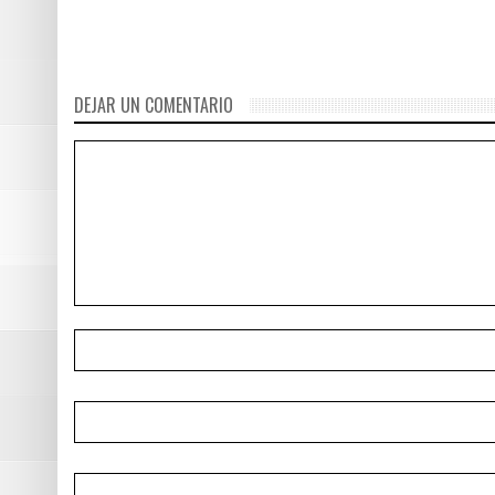
retirar del mercado la mayoría de jabones
antibacteriales
DEJAR UN COMENTARIO