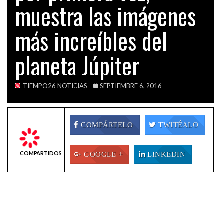
muestra las imágenes
VIDEOS
DENUNCIA
LOS PERROS Y GATOS DE VENEZUELA ESTÁN…
más increíbles del
planeta Júpiter
ACTUALIDAD
EL INDECOPI SANCIONA A CÉSAR ACUÑA Y…
TIEMPO26 NOTICIAS
SEPTIEMBRE 6, 2016
COMPÁRTELO
TWITÉALO
COMPARTIDOS
GOOGLE +
LINKEDIN