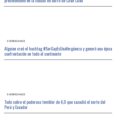
precolombino en la ciudad de barro de Chan Chan
3 HORAS HACE
Alguien creó el hashtag #SerGayEsUnaVergüenza y generó una épica
confrontación en todo el continente
5 HORAS HACE
Todo sobre el poderoso temblor de 6,0 que sacudió el norte del
Perú y Ecuador