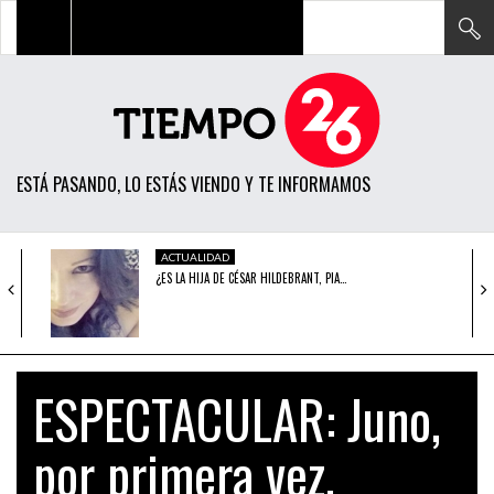
TODAS LAS NOTICIAS
ACTUALIDAD
ESTÁ PASANDO, LO ESTÁS VIENDO Y TE INFORMAMOS
POLÍTICA
ECONOMÍA
ACTUALIDAD
¿ES LA HIJA DE CÉSAR HILDEBRANT, PIA…
SOCIEDAD
CIENCIA
ACTUALIDAD
INDIRA HUILCA ENVIÓ ‘CARTAS NOTARIALES’ A
OPINIÓN
PERIODISTAS…
ESPECTACULAR: Juno,
ENTRETENIMIENTO
ACTUALIDAD
por primera vez,
PRESIDENTE DE FILIPINAS AMENAZA A LOS
TECH
TERRORISTAS…