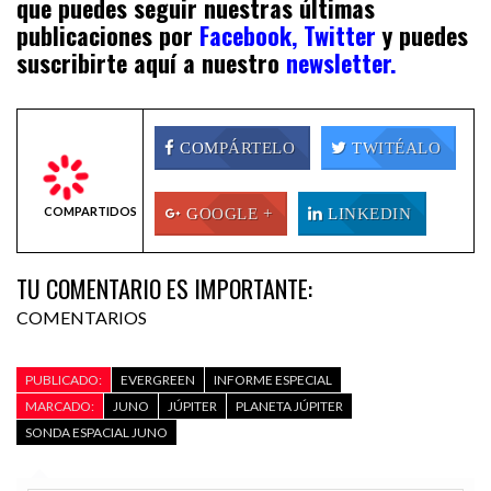
que puedes seguir nuestras últimas
publicaciones por
Facebook,
Twitter
y puedes
suscribirte aquí a nuestro
newsletter.
COMPÁRTELO
TWITÉALO
COMPARTIDOS
GOOGLE +
LINKEDIN
TU COMENTARIO ES IMPORTANTE:
COMENTARIOS
PUBLICADO:
EVERGREEN
INFORME ESPECIAL
MARCADO:
JUNO
JÚPITER
PLANETA JÚPITER
SONDA ESPACIAL JUNO