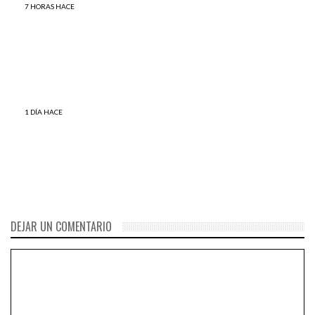
Parody, renunció a su cargo,
7 HORAS HACE
ELIMINATORIAS: Esto es todo
dado que se descubrió que
lo que tienes que leer antes
promovió ‘ideología de
que el PERÚ juegue con Chile
género’ en las escuelas
1 DÍA HACE
Zavala: Moreno “Traicionó la
confianza que le dio el
presidente”
DEJAR UN COMENTARIO