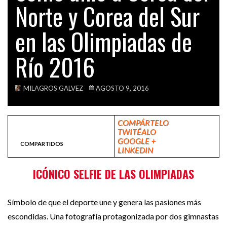
Norte y Corea del Sur
VIDEOS
ACTUALIDAD
¿ESTE ES EL PRIMER GRAN ESCÁNDALO EN…
en las Olimpiadas de
Río 2016
GLOBAL
LAS MUJERES SE LEVANTAN EN POLONIA PARA…
MILAGROS GALVEZ
AGOSTO 9, 2016
COMPÁRTELO
TWITÉALO
GOOGLE +
COMPARTIDOS
LINKEDIN
ICÓNICO SELFIE DE LAS OLIMPIADAS
Símbolo de que el deporte une y genera las pasiones más
escondidas. Una fotografía protagonizada por dos gimnastas