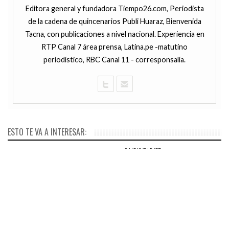
Editora general y fundadora Tiempo26.com, Periodista
de la cadena de quincenarios Publi Huaraz, Bienvenida
Tacna, con publicaciones a nivel nacional. Experiencia en
RTP Canal 7 área prensa, Latina.pe -matutino
periodístico, RBC Canal 11 - corresponsalía.
ESTO TE VA A INTERESAR:
20 MINUTOS HACE
Pekín: Perú perdió ante
5 HORAS HACE
Chile, pero tenemos nuevos
URGENTE: Si tienes un
campeones mundiales en el
GALAXY NOTE 7. ¡Por favor!
‘armado de cubos mágicos’
Apágalo inmediatamente
Cubos Rubik
informa la misma SAMSUNG
12 HORAS HACE
COLOMBIA: Ministra de
Educación lesbiana, Gina