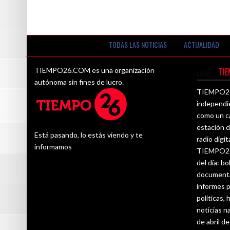
de la gestión presidencial de Pedro Pablo
Kuczynski?
TODAS LAS NOTICIAS
ACTUALIDAD
TIEMPO26.COM es una organización
TI
autónoma sin fines de lucro.
TIEMPO26.
independi
como un ca
estación d
Está pasando, lo estás viendo y te
radio digit
informamos
TIEMPO26.
del día: bo
documenta
informes p
políticas,
noticias n
de abril d