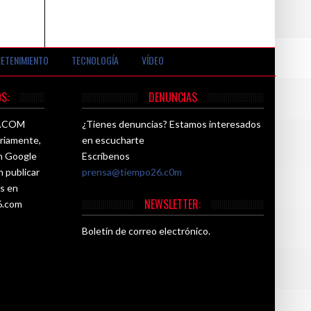
ETENIMIENTO
TECNOLOGÍA
VÍDEO
S:
DENUNCIAS
26.COM
¿Tienes denuncias? Estamos interesados
ariamente,
en escucharte
ún Google
Escríbenos
n publicar
prensa@tiempo26.c0m
es en
NEWSLETTER:
6.com
Boletín de correo electrónico.