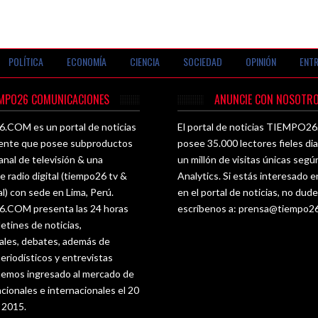
POLÍTICA
ECONOMÍA
CIENCIA
SOCIEDAD
OPINIÓN
ENTR
EMPO26 COMUNICACIONES
ANUNCIE CON NOSOTRO
COM es un portal de noticias
El portal de noticias TIEMPO
ente que posee subproductos
posee 35.000 lectores fieles di
nal de televisión & una
un millón de visitas únicas seg
e radio digital (tiempo26 tv &
Analytics. Si estás interesado e
al) con sede en Lima, Perú.
en el portal de noticias, no dud
COM presenta las 24 horas
escríbenos a:
prensa@tiempo2
letines de noticias,
les, debates, además de
eriodísticos y entrevistas
 hemos ingresado al mercado de
acionales e internacionales el 20
e 2015.