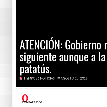
Maratonista reg
hace
¡POR FIN! Cerra
agosto 28, 2016
VÍDEO INÉDITO: E
ATENCIÓN: Gobierno re
CONFIRMADO: El 
siguiente aunque a la 
patatús.
TIEMPO26 NOTICIAS
AGOSTO 25, 2016
0
COMPARTIDOS