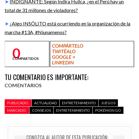
➤
INDIGNANTE: Según Indira Huilca, ¿en el Perú hay un
total de 31 millones de violadores?
➤
¿Algo INSÓLITO está ocurriendo en la organización de la
marcha #13A, #Niunamenos?
COMPÁRTELO
0
TWITÉALO
GOOGLE +
COMPARTIDOS
LINKEDIN
TU COMENTARIO ES IMPORTANTE:
COMENTARIOS
PUBLICADO:
ACTUALIDAD
ENTRETENIMIENTO
JUEGOS
MARCADO:
CONSEJOS
ENTRETENIMIENTO
POKÉMON GO
CONOZCA AL AUTOR DE ESTA PUBLICACIÓN: