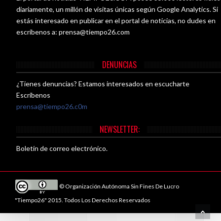
diariamente, un millón de visitas únicas según Google Analytics. Si
estás interesado en publicar en el portal de noticias, no dudes en
escríbenos a:
prensa@tiempo26.com
DENUNCIAS
¿Tienes denuncias? Estamos interesados en escucharte
Escríbenos
prensa@tiempo26.c0m
NEWSLETTER:
Boletín de correo electrónico.
© Organización Autónoma Sin Fines De Lucro
"Tiempo26" 2015. Todos Los Derechos Reservados
RE