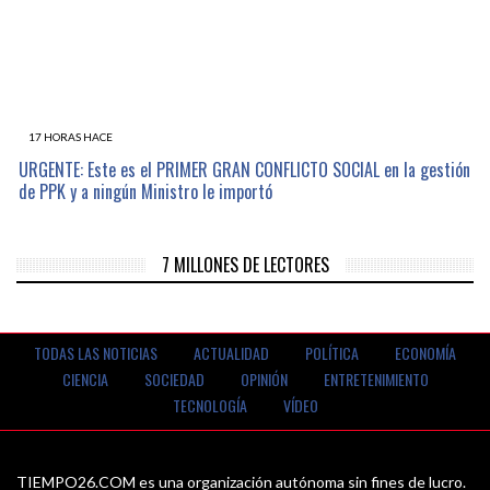
17 HORAS HACE
URGENTE: Este es el PRIMER GRAN CONFLICTO SOCIAL en la gestión
de PPK y a ningún Ministro le importó
7 MILLONES DE LECTORES
TODAS LAS NOTICIAS
ACTUALIDAD
POLÍTICA
ECONOMÍA
CIENCIA
SOCIEDAD
OPINIÓN
ENTRETENIMIENTO
TECNOLOGÍA
VÍDEO
TIEMPO26.COM es una organización autónoma sin fines de lucro.