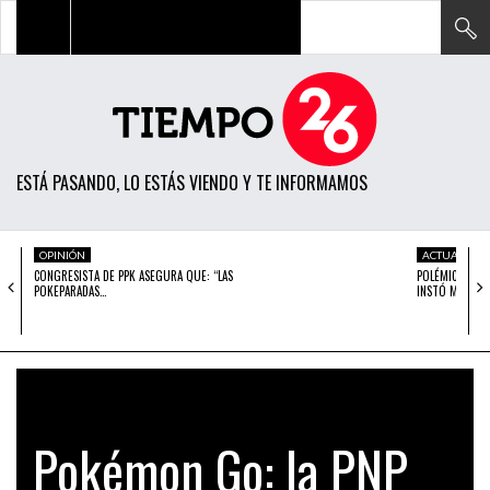
TODAS LAS NOTICIAS
ACTUALIDAD
ESTÁ PASANDO, LO ESTÁS VIENDO Y TE INFORMAMOS
POLÍTICA
ECONOMÍA
OPINIÓN
ACTUALIDAD
CONGRESISTA DE PPK ASEGURA QUE: “LAS
POLÉMICA PROP
SOCIEDAD
POKEPARADAS…
INSTÓ MATAR 
CIENCIA
OPINIÓN
ENTRETENIMIENTO
Pokémon Go: la PNP
TECH