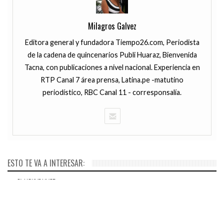
Milagros Galvez
Editora general y fundadora Tiempo26.com, Periodista
de la cadena de quincenarios Publi Huaraz, Bienvenida
Tacna, con publicaciones a nivel nacional. Experiencia en
RTP Canal 7 área prensa, Latina.pe -matutino
periodístico, RBC Canal 11 - corresponsalía.
ESTO TE VA A INTERESAR:
JULIO 8, 2016
Perú ya cuenta con la
17 HORAS HACE
El adiós definitivo al VHS:
Ecografía 6D que permite
cierra la última empresa que
ver los rasgos y órganos del
aún producía las cintas de
bebe al detalle desde el
vídeo en ese formato
celular