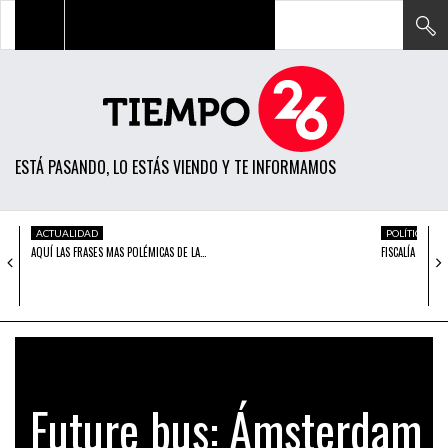
TODAS LAS NOTICIAS
ACTUALIDAD
ESTÁ PASANDO, LO ESTÁS VIENDO Y TE INFORMAMOS
POLÍTICA
ECONOMÍA
ACTUALIDAD
POLÍTICA
AQUÍ LAS FRASES MAS POLÉMICAS DE LA…
FISCALÍA CITA
SOCIEDAD
CIENCIA
OPINIÓN
ENTRETENIMIENTO
Future bus: Ámsterdam
TECH