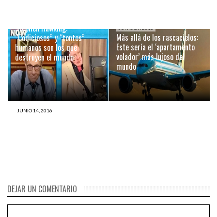
JUNIO 29, 2016
Stephen Hawking:
JUNIO 29, 2016
Más allá de los rascacielos:
“Codiciosos” y “tontos”
Este sería el ‘apartamento
humanos son los que
volador’ más lujoso del
destruyen el mundo
mundo
JUNIO 14, 2016
Investigador genera
electricidad y gas con orina
DEJAR UN COMENTARIO