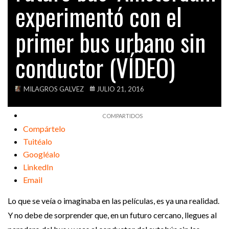
experimentó con el
VIDEOS
primer bus urbano sin
conductor (VÍDEO)
MILAGROS GALVEZ
JULIO 21, 2016
Compártelo
Tuitéalo
Googléalo
LinkedIn
Email
Lo que se veía o imaginaba en las películas, es ya una realidad.
Y no debe de sorprender que, en un futuro cercano, llegues al