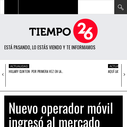
TODAS LAS NOTICIAS
ACTUALIDAD
ESTÁ PASANDO, LO ESTÁS VIENDO Y TE INFORMAMOS
POLÍTICA
ECONOMÍA
ACTUALIDAD
ACTUALIDAD
HILLARY CLINTON: POR PRIMERA VEZ EN LA…
AQUÍ LAS FRAS
SOCIEDAD
CIENCIA
OPINIÓN
Nuevo operador móvil
ENTRETENIMIENTO
ingresó al mercado
TECH