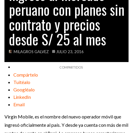
peruano con planes sin
VIDEOS
contrato y precios
desde S/ 25 al mes
MILAGROS GALVEZ
JULIO 23, 2016
Compártelo
Tuitéalo
Googléalo
LinkedIn
Email
Virgin Mobile, es el nombre del nuevo operador móvil que
ingresó oficialmente al país. Y desde ya cuenta con más de mil