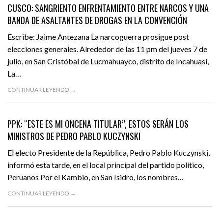
CUSCO: SANGRIENTO ENFRENTAMIENTO ENTRE NARCOS Y UNA
BANDA DE ASALTANTES DE DROGAS EN LA CONVENCIÓN
Escribe: Jaime Antezana La narcoguerra prosigue post
elecciones generales. Alrededor de las 11 pm del jueves 7 de
julio, en San Cristóbal de Lucmahuayco, distrito de Incahuasi,
La…
CONTINUAR LEYENDO →
JULIO 15, 2016
ACTUALIDAD
DESTACADO
PPK: “ESTE ES MI ONCENA TITULAR”, ESTOS SERÁN LOS
MINISTROS DE PEDRO PABLO KUCZYNSKI
El electo Presidente de la República, Pedro Pablo Kuczynski,
informó esta tarde, en el local principal del partido político,
Peruanos Por el Kambio, en San Isidro, los nombres…
CONTINUAR LEYENDO →
JULIO 15, 2016
DENUNCIA
DESTACADO