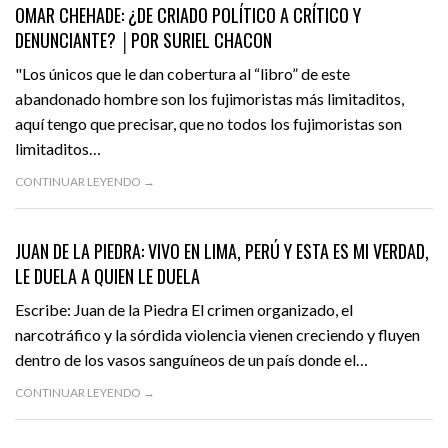
OMAR CHEHADE: ¿DE CRIADO POLÍTICO A CRÍTICO Y
DENUNCIANTE? │POR SURIEL CHACON
"Los únicos que le dan cobertura al “libro” de este
abandonado hombre son los fujimoristas más limitaditos,
aquí tengo que precisar, que no todos los fujimoristas son
limitaditos…
CONTINUAR LEYENDO →
JULIO 13, 2016
OPINIÓN
DESTACADO
JUAN DE LA PIEDRA: VIVO EN LIMA, PERÚ Y ESTA ES MI VERDAD,
LE DUELA A QUIEN LE DUELA
Escribe: Juan de la Piedra El crimen organizado, el
narcotráfico y la sórdida violencia vienen creciendo y fluyen
dentro de los vasos sanguíneos de un país donde el…
CONTINUAR LEYENDO →
JULIO 9, 2016
OPINIÓN
DESTACADO