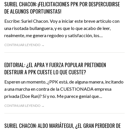
SURIEL CHACON: ¡FELICITACIONES PPK POR DESPERCUDIRSE
DE ALGUNOS OPORTUNISTAS!
Escribe: Suriel Chacon. Voy a iniciar este breve artículo con
una risotada bullanguera, y es que lo que acabo de leer,
realmente, me genera regodeo y satisfacción, los…
CONTINUAR LEYENDO →
JULIO 8, 2016
EDITORIAL
DESTACADO
EDITORIAL: ¿EL APRA Y FUERZA POPULAR PRETENDEN
DESTRUIR A PPK CUESTE LO QUE CUESTE?
Esperen un momento, ¿PPK está, de alguna manera, incitando
a una marcha en contra de la CUESTIONADA empresa
privada (Doe Run)? Sí y no. Me parece genial que…
CONTINUAR LEYENDO →
JULIO 7, 2016
EVERGREEN
DESTACADO
SURIEL CHACON: ALDO MARIÁTEGUI, ¿EL GRAN PERDEDOR DE