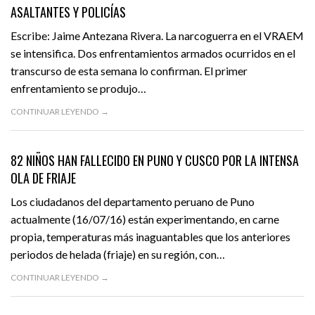
ASALTANTES Y POLICÍAS
VIDEOS
Escribe: Jaime Antezana Rivera. La narcoguerra en el VRAEM
se intensifica. Dos enfrentamientos armados ocurridos en el
transcurso de esta semana lo confirman. El primer
enfrentamiento se produjo…
CONTINUAR LEYENDO →
JULIO 16, 2016
ACTUALIDAD
DESTACADO
82 NIÑOS HAN FALLECIDO EN PUNO Y CUSCO POR LA INTENSA
OLA DE FRIAJE
Los ciudadanos del departamento peruano de Puno
actualmente (16/07/16) están experimentando, en carne
propia, temperaturas más inaguantables que los anteriores
periodos de helada (friaje) en su región, con…
CONTINUAR LEYENDO →
JULIO 15, 2016
OPINIÓN
DESTACADO