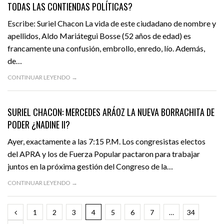
TODAS LAS CONTIENDAS POLÍTICAS?
Escribe: Suriel Chacon La vida de este ciudadano de nombre y
apellidos, Aldo Mariátegui Bosse (52 años de edad) es
francamente una confusión, embrollo, enredo, lío. Además,
de…
CONTINUAR LEYENDO →
JULIO 4, 2016
OPINIÓN
DESTACADO
SURIEL CHACON: MERCEDES ARÁOZ LA NUEVA BORRACHITA DE
PODER ¿NADINE II?
Ayer, exactamente a las 7:15 P.M. Los congresistas electos
del APRA y los de Fuerza Popular pactaron para trabajar
juntos en la próxima gestión del Congreso de la…
CONTINUAR LEYENDO →
1
2
3
4
5
6
7
…
34