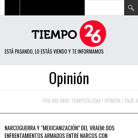
TODAS LAS NOTICIAS
ACTUALIDAD
ESTÁ PASANDO, LO ESTÁS VIENDO Y TE INFORMAMOS
POLÍTICA
ECONOMÍA
Opinión
SOCIEDAD
CIENCIA
YOU ARE HERE:
TIEMPO26.COM
/
OPINIÓN
/
PAGE 4
OPINIÓN
JULIO 17, 2016
ENTRETENIMIENTO
DENUNCIA
DESTACADO
NARCOGUERRA Y “MEXICANIZACIÓN” DEL VRAEM: DOS
TECH
ENFRENTAMIENTOS ARMADOS ENTRE NARCOS CON