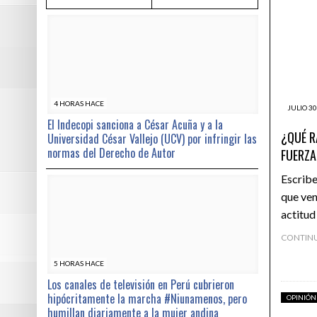
4 HORAS HACE
JULIO 30
El Indecopi sanciona a César Acuña y a la
¿QUÉ R
Universidad César Vallejo (UCV) por infringir las
normas del Derecho de Autor
FUERZ
Escribe
que ven
actitud
CONTIN
5 HORAS HACE
Los canales de televisión en Perú cubrieron
hipócritamente la marcha #Niunamenos, pero
OPINIÓN
humillan diariamente a la mujer andina