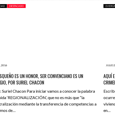
IDAD
DESTACADO
EVERG
, 2016
JULIO 2
SQUEÑO ES UN HONOR, SER CONVENCIANO ES UN
AQUÍ 
EGIO, POR SURIEL CHACON
CRIME
: Suriel Chacon Para iniciar vamos a conocer la palabra
Escrib
nida ‘REGIONALIZACIÓN’, que no es más que “la
ocurre
ralización mediante la transferencia de competencias a
vivien
smos de…
en…