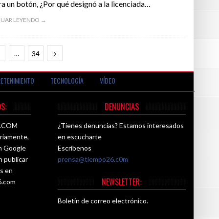
a un botón, ¿Por qué designó a la licenciada…
UAR LEYENDO →
…
34
ETENIMIENTO
TECNOLOGÍA
VÍDEO
S:
DENUNCIAS
26.COM
¿Tienes denuncias? Estamos interesados
ariamente,
en escucharte
ún Google
Escríbenos
n publicar
prensa@tiempo26.c0m
es en
NEWSLETTER:
6.com
Boletín de correo electrónico.