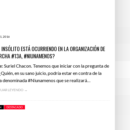
: INSPECTORAS DE LA
¡BUENA NOTICIA! EL PANDA GIGANTE YA NO ES
L CALLAO GOLPEAN
MÁS UNA ESPECIE EN PELIGRO DE EXTINCIÓN
paciones terroristas?
- septiembre 5, 2016
TRA MUJER.
ierra
- septiembre 5, 2016
e a otra mujer.
- septiembre 5, 2016
1, 2016
 INSÓLITO ESTÁ OCURRIENDO EN LA ORGANIZACIÓN DE
- septiembre 5, 2016
RCHA #13A, #NIUNAMENOS?
e: Suriel Chacon. Tenemos que iniciar con la pregunta de
¿Quién, en su sano juicio, podría estar en contra de la
a denominada #Niunamenos que se realizará…
UAR LEYENDO →
N
DESTACADO