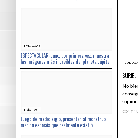
1 DÍA HACE
ESPECTACULAR: Juno, por primera vez, muestra
las imágenes más increíbles del planeta Júpiter
JULIO 27
SURIEL
No bien
consegu
supimos
1 DÍA HACE
CONTIN
Luego de medio siglo, presentan al monstruo
marino escocés que realmente existió