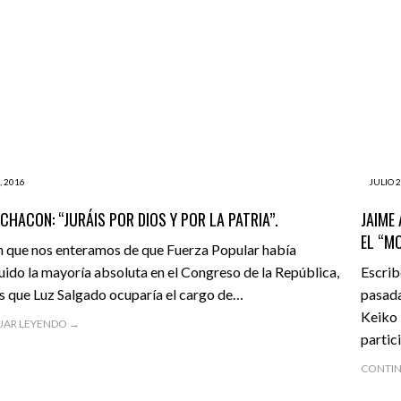
, 2016
JULIO 2
 CHACON: “JURÁIS POR DIOS Y POR LA PATRIA”.
JAIME
EL “M
 que nos enteramos de que Fuerza Popular había
ido la mayoría absoluta en el Congreso de la República,
Escrib
 que Luz Salgado ocuparía el cargo de…
pasada
Keiko 
UAR LEYENDO →
partic
CONTIN