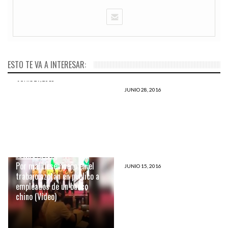
ESTO TE VA A INTERESAR:
JUNIO 29, 2016
Stephen Hawking:
JUNIO 28, 2016
“Codiciosos” y “tontos”
El sol se pone en blanco otra
humanos son los que
vez en un solo mes ¿Qué
destruyen el mundo
está ocurriendo?
JUNIO 22, 2016
Por mal desempeño en el
JUNIO 15, 2016
trabajo azotan en público a
EE.UU. pastor calificó
empleados de un banco
masacre de Orlando como
chino (Vídeo)
excelente