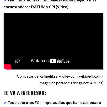
encuestadoras DATUM y CPI (Vídeo)
[Con datos de: onlinelibrary.wiley.com, wikipedia.org |
Imagen de portada: taringa.net, ABC.es]
TE VA A INTERESAR:
➤
Todo sobre los #Chlimperaudios que han ocasionado