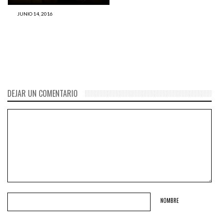
JUNIO 14, 2016
Central: el restaurante
peruano fue elegido el 4to
mejor del mundo
DEJAR UN COMENTARIO
NOMBRE