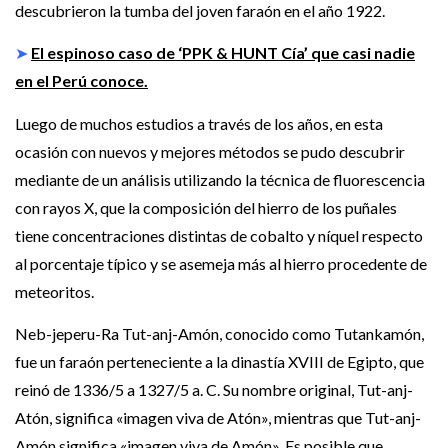
descubrieron la tumba del joven faraón en el año 1922.
➤
El espinoso caso de ‘PPK & HUNT Cía’ que casi nadie
en el Perú conoce.
Luego de muchos estudios a través de los años, en esta
ocasión con nuevos y mejores métodos se pudo descubrir
mediante de un análisis utilizando la técnica de fluorescencia
con rayos X, que la composición del hierro de los puñales
tiene concentraciones distintas de cobalto y níquel respecto
al porcentaje típico y se asemeja más al hierro procedente de
meteoritos.
Neb-jeperu-Ra Tut-anj-Amón, conocido como Tutankamón,
fue un faraón perteneciente a la dinastía XVIII de Egipto, que
reinó de 1336/5 a 1327/5 a. C. Su nombre original, Tut-anj-
Atón, significa «imagen viva de Atón», mientras que Tut-anj-
Amón significa «imagen viva de Amón». Es posible que