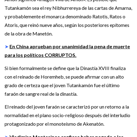
Tutankamón sea el rey Nibhurrereya de las cartas de Amarna,
y probablemente el monarca denominado Ratotis, Ratos o
Atoris, que reinó nueve años, según los posteriores epítomes
de la obra de Manetón.
➤
En China aprueban por unanimidad la pena de muerte
para los políticos CORRUPTOS.
Si bien formalmente se define que la Dinastía XVIII finaliza
con el reinado de Horemheb, se puede afirmar con un alto
grado de certeza que el joven Tutankamón fue el último
faraón de sangre real de la dinastía.
El reinado del joven faraón se caracterizó por un retorno a la
normalidad en el plano socio-religioso después del interludio
protagonizado por el monoteísmo de Akenatón.
➤
Vladimiro Montesinos confiesa haber pagado a las