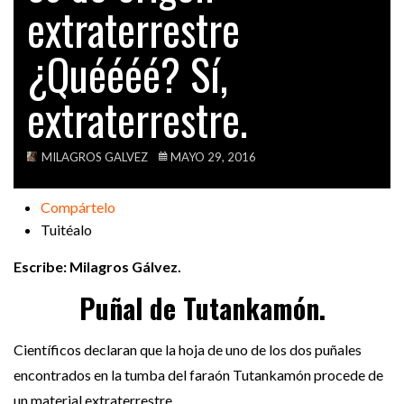
extraterrestre
VIDEOS
¿Quéééé? Sí,
extraterrestre.
MILAGROS GALVEZ
MAYO 29, 2016
Compártelo
Tuitéalo
Escribe: Milagros Gálvez.
Puñal de Tutankamón.
Científicos declaran que la hoja de uno de los dos puñales
encontrados en la tumba del faraón Tutankamón procede de
un material extraterrestre.