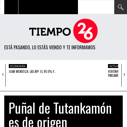
TODAS LAS NOTICIAS
ACTUALIDAD
ESTÁ PASANDO, LO ESTÁS VIENDO Y TE INFORMAMOS
POLÍTICA
ECONOMÍA
ECONOMÍA
ACTUALIDAD
JUAN MENDOZA: LAS AFP: EL 95.5% Y…
VERÓNIKA MEN
SOCIEDAD
PARLAMENTARI
CIENCIA
OPINIÓN
Puñal de Tutankamón
ENTRETENIMIENTO
es de origen
TECH